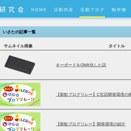
HOME
活動内容
活動ブログ
制作物
いさたの記事一覧
サムネイル画像
タイトル
キーボードをQMK化した話
【新歓ブログリレー】C言語開発環境の
【新歓ブログリレー】開発環境の紹介