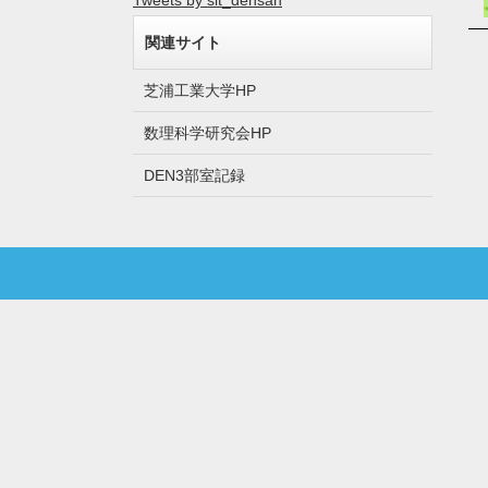
Tweets by sit_densan
関連サイト
芝浦工業大学HP
数理科学研究会HP
DEN3部室記録