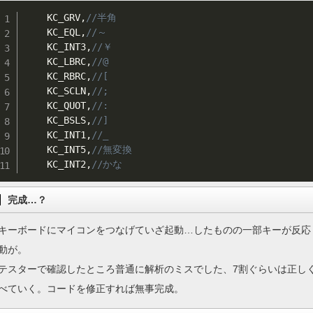
    KC_GRV
,
//半角
    KC_EQL
,
//～
    KC_INT3
,
//￥
    KC_LBRC
,
//@
    KC_RBRC
,
//[
    KC_SCLN
,
//;
    KC_QUOT
,
//:
    KC_BSLS
,
//]
    KC_INT1
,
//_
    KC_INT5
,
//無変換
    KC_INT2
,
//かな
完成…？
キーボードにマイコンをつなげていざ起動…したものの一部キーが反応
動が。
テスターで確認したところ普通に解析のミスでした、7割ぐらいは正し
べていく。コードを修正すれば無事完成。