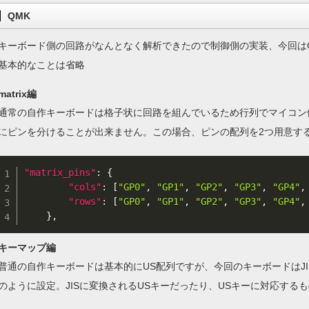
QMK
キーボード側の回路がなんとなく解析できたので制御側の実装、今回は
基本的なことは省略
matrix編
通常の自作キーボードは格子状に回路を組んでいるため行列でマイコン
にピンを分けることが出来ません。この場合、ピンの配列を2つ用意す
"matrix_pins"
:
{
"cols"
:
[
"GP0"
,
"GP1"
,
"GP2"
,
"GP3"
,
"GP4"
,
"rows"
:
[
"GP0"
,
"GP1"
,
"GP2"
,
"GP3"
,
"GP4"
,
}
,
キーマップ編
普通の自作キーボードは基本的にUS配列ですが、今回のキーボードはJ
のように設定。JISに変換されるUSキーだったり、USキーに対応す