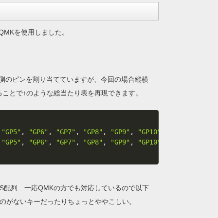
QMKを使用しました。
側のピンを割り当てていますが、今回の場合縦横
ることで↑のような総当たり表を再現できます。
"GP5"
,
"GP6"
,
"GP7"
,
"GP8"
,
"GP9"
,
"GP10"
,
"GP11"
,
"GP1
"GP5"
,
"GP6"
,
"GP7"
,
"GP8"
,
"GP9"
,
"GP10"
,
"GP11"
,
"GP1
IS配列…一応QMKの方でも対応しているので以下
るものがないキーだったりちょっとややこしい。