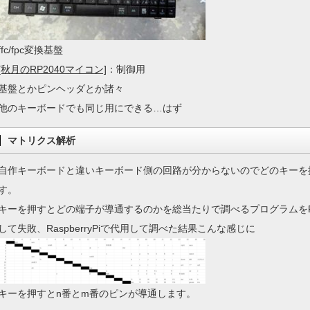
ffc/fpc変換基盤
[秋月のRP2040マイコン]
：制御用
基盤とかピンヘッダとか諸々
他のキーボードでも同じ用にできる…はず
マトリクス解析
自作キーボードと違いキーボード側の回路が分からないのでどのキーを
す。
キーを押すとどの端子が導通するのかを総当たりで調べるプログラムをR
して失敗、RaspberryPiで代用して調べた結果こんな感じに
キーを押すとn番とm番のピンが導通します。