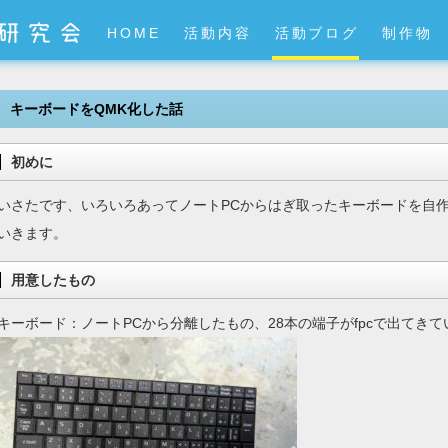
HOME
活動内容
活動ブログ
制作物
キーボードをQMK化した話
初めに
いさたです、いろいろあってノートPCからはぎ取ったキーボードを自
いきます。
用意したもの
キーボード：ノートPCから分離したもの、28本の端子がfpcで出てきて