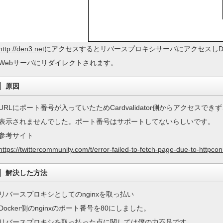
http://den3.net
にアクセスするとリバースプロキシサーバにアクセスしDok
Webサーバにリダイレクトされます。
原因
URLにポート番号が入っていたためCardvalidator側からアクセスでき
表示されませんでした。ポート番号はサポートしてないらしいです。
参考サイト
https://twittercommunity.com/t/error-failed-to-fetch-page-due-to-httpc
解決した方法
リバースプロキシとしてのnginxを取っ払い
Docker側のnginxのポート番号を80にしました。
リバースプロキシを取っ払った点に関しては僕の力不足です…