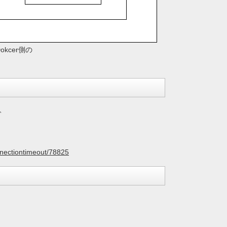
cer側の
ず、
onnectiontimeout/78825