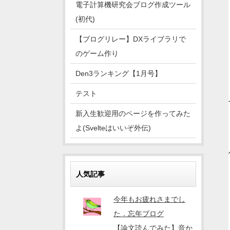
電子計算機研究会ブログ作成ツール
(初代)
【ブログリレー】DXライブラリで
のゲーム作り
Den3ランキング【1月号】
テスト
新入生歓迎用のページを作ってみた
よ(Svelteはいいぞ外伝)
人気記事
今年もお疲れさまでし
た．忘年ブログ
【論文読んでみた】音か