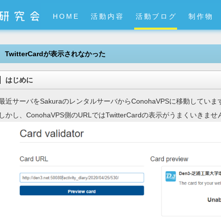
HOME
活動内容
活動ブログ
制作物
TwitterCardが表示されなかった
はじめに
最近サーバをSakuraのレンタルサーバからConohaVPSに移動していま
しかし、ConohaVPS側のURLではTwitterCardの表示がうまくいきま