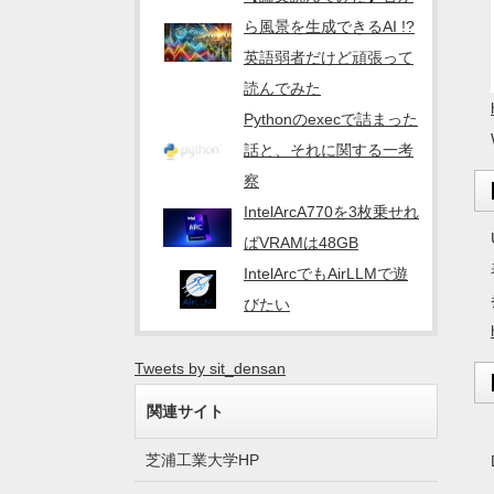
ら風景を生成できるAI !?
英語弱者だけど頑張って
読んでみた
Pythonのexecで詰まった
話と、それに関する一考
察
IntelArcA770を3枚乗せれ
ばVRAMは48GB
IntelArcでもAirLLMで遊
びたい
Tweets by sit_densan
関連サイト
芝浦工業大学HP