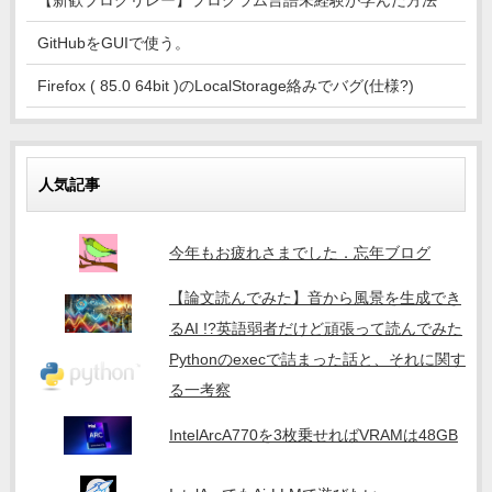
【新歓ブログリレー】プログラム言語未経験が学んだ方法
GitHubをGUIで使う。
Firefox ( 85.0 64bit )のLocalStorage絡みでバグ(仕様?)
人気記事
今年もお疲れさまでした．忘年ブログ
【論文読んでみた】音から風景を生成でき
るAI !?英語弱者だけど頑張って読んでみた
Pythonのexecで詰まった話と、それに関す
る一考察
IntelArcA770を3枚乗せればVRAMは48GB