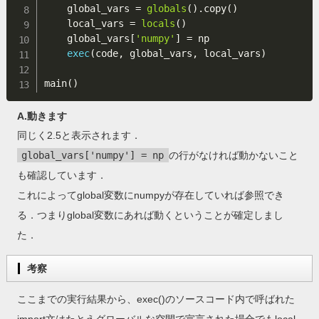
    global_vars 
=
globals
(
)
.
copy
(
)
    local_vars 
=
locals
(
)
    global_vars
[
'numpy'
]
=
 np

exec
(
code
,
 global_vars
,
 local_vars
)
main
(
)
A.動きます
同じく2.5と表示されます．
global_vars['numpy'] = np
の行がなければ動かないこと
も確認しています．
これによってglobal変数にnumpyが存在していれば参照でき
る．つまりglobal変数にあれば動くということが確定しまし
た．
考察
ここまでの実行結果から、exec()のソースコード内で呼ばれた