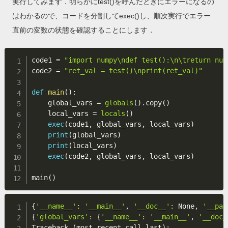
実行してみます．明らかにtest()を呼んだときにエラーになるの
はわかるので、コードを分割してexec()し、順次実行でエラー
直前の変数の状態を確認することにします．
code1 
=
"import numpy\ndef test():\n\treturn num
code2 
=
"ret_val = test()\nprint(ret_val)"
def
main
(
)
:
    global_vars 
=
globals
(
)
.
copy
(
)
    local_vars 
=
locals
(
)
exec
(
code1
,
 global_vars
,
 local_vars
)
print
(
global_vars
)
print
(
local_vars
)
exec
(
code2
,
 global_vars
,
 local_vars
)
main
(
)
{
'__name__'
:
'__main__'
, 
'__doc__'
:
 None, 
'__pac
{
'global_vars'
:
{
'__name__'
:
'__main__'
, 
'__doc_
Traceback 
(
most recent call last
)