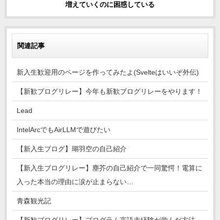
増えていくのに困惑している
関連記事
新入生歓迎用のページを作ってみたよ(Svelteはいいぞ外伝)
【新歓ブログリレー】今年も新歓ブログリレーをやります！
Lead
IntelArcでもAirLLMで遊びたい
【新入生ブログ】瑚羽空の自己紹介
【新入生ブログリレー】塵芥の自己紹介で一同驚愕！電算に
入った本当の理由に涙が止まらない…
青森観光記