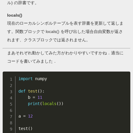
ル) の辞書です。
locals()
現在のローカルシンボルテーブルを表す辞書を更新して返しま
す。関数ブロックで locals() を呼び出した場合自由変数が返さ
れます、クラスブロックでは返されません。
まあそれぞれ動かしてみた方がわかりやすいですかね．適当に
コードを書いてみました．
import
 numpy

def
test
(
)
:
    b 
=
11
print
(
locals
(
)
)
a 
=
12
test
(
)