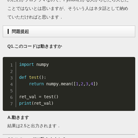
ことではないとは思いますが、そういう人はネタ話として納め
ていただければと思います．
問題提起
Q1.このコードは動きますか
import
 numpy

def
test
(
)
:
return
 numpy
.
mean
(
[
1
,
2
,
3
,
4
]
)
ret_val 
=
 test
(
)
print
(
ret_val
)
A.動きます
結果は2.5と出力されます．