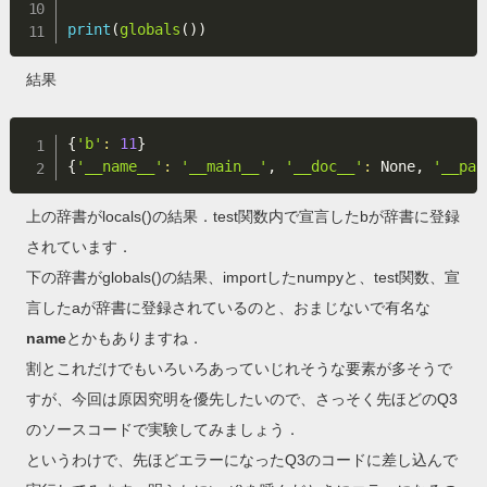
print
(
globals
(
)
)
結果
{
'b'
:
11
}
{
'__name__'
:
'__main__'
, 
'__doc__'
:
 None, 
'__pac
上の辞書がlocals()の結果．test関数内で宣言したbが辞書に登録
されています．
下の辞書がglobals()の結果、importしたnumpyと、test関数、宣
言したaが辞書に登録されているのと、おまじないで有名な
name
とかもありますね．
割とこれだけでもいろいろあっていじれそうな要素が多そうで
すが、今回は原因究明を優先したいので、さっそく先ほどのQ3
のソースコードで実験してみましょう．
というわけで、先ほどエラーになったQ3のコードに差し込んで