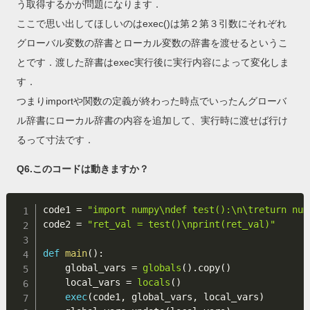
う取得するかが問題になります．
ここで思い出してほしいのはexec()は第２第３引数にそれぞれ
グローバル変数の辞書とローカル変数の辞書を渡せるというこ
とです．渡した辞書はexec実行後に実行内容によって変化しま
す．
つまりimportや関数の定義が終わった時点でいったんグローバ
ル辞書にローカル辞書の内容を追加して、実行時に渡せば行け
るって寸法です．
Q6.このコードは動きますか？
code1 
=
"import numpy\ndef test():\n\treturn num
code2 
=
"ret_val = test()\nprint(ret_val)"
def
main
(
)
:
    global_vars 
=
globals
(
)
.
copy
(
)
    local_vars 
=
locals
(
)
exec
(
code1
,
 global_vars
,
 local_vars
)