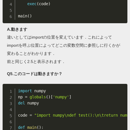
exec
(
code
)
main
(
)
A.動きます
違いとしてはimportの位置を変えています．これによって
importを呼ぶ位置によってどこの変数空間に参照しに行くかが
変わることがわかります．
前と同じく2.5と表示されます．
Q5.このコードは動きますか？
import
 numpy

np 
=
globals
(
)
[
'numpy'
]
del
 numpy

code 
=
"import numpy\ndef test():\n\treturn nump
def
main
(
)
: