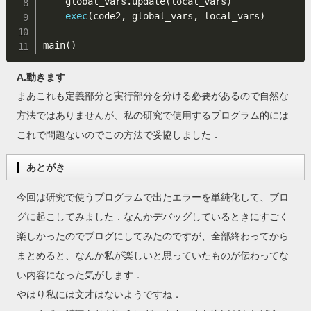
    global_vars
.
update
(
local_vars
)
exec
(
code2
,
 global_vars
,
 local_vars
)
main
(
)
A.動きます
まあこれも定義部分と実行部分を分ける必要があるので自然な
方法ではありませんが、私の研究で使用するプログラム的には
これで問題ないのでこの方法で妥協しました．
あとがき
今回は研究で使うプログラムで出たエラーを単純化して、ブロ
グに起こしてみました．なんかデバッグしているときにすごく
楽しかったのでブログにしてみたのですが、全部終わってから
まとめると、なんか私が楽しいと思っていたものが伝わってな
い内容になった気がします．
やはり私には文才はないようですね．