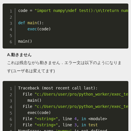
code 
=
"import numpy\ndef test():\n\treturn nump
def
main
(
)
:
exec
(
code
)
main
(
)
A.動きません
これは残念ながら動きません．エラー文は以下のようになりま
す(ユーザ名は変えてます)
Traceback 
(
most recent call last
)
:

  File 
"c:/Users/user/pro/python_worker/exec_tes
    main
(
)
  File 
"c:/Users/user/pro/python_worker/exec_tes
    exec
(
code
)
  File 
"<string>"
, line 
4
, 
in
<
module
>
  File 
"<string>"
, line 
3
, 
in
test