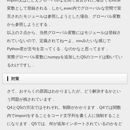
import文はたとえグローバルな空間で宣言された場合でもlocal
変数として登録される．しかしexec内でグローバルな空間で宣
言されたモジュールは参照しようとした場合、グローバル変数
から参照しようとする．
以上の２点から、当然グローバル変数にはモジュールは登録さ
れていないので、定義されてねーよ、xxxみたいな感じで
Python君が文句を言ってくる．なのかなと思ってます．
実際グローバル変数にnumpyを追加したQ5のコードは動いてい
るわけですし．
対策
さて、おそらくの原因はわかりましたが、どう解決するかとい
う問題が残されています．
Q4とQ5の方法ではそれぞれ、制限がかかります．Q4では関数
内でimportをすることをコード文字列を書く人に強制すること
になります．Q5では、何が追加インポートされているのかをど