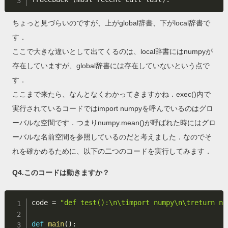
ちょっと見づらいのですが、上がglobal辞書、下がlocal辞書で
す．
ここで大きな違いとして出てくるのは、local辞書にはnumpyが
存在していますが、global辞書には存在していないという点で
す．
ここまで来たら、なんとなくわかってきますかね．exec()内で
実行されているコードではimport numpyを呼んでいるのはグロ
ーバルな空間です．つまりnumpy.mean()が呼ばれた時にはグロ
ーバルな名前空間を参照しているのだと考えました．なのでそ
れを確かめるために、以下の二つのコードを実行してみます．
Q4.このコードは動きますか？
code 
=
"def test():\n\timport numpy\n\treturn nu
def
main
(
)
: