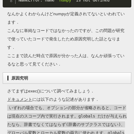
NameError: name 
'numpy'
なんかよくわからんけどnumpyが定義されてないといわれてい
ます．
こんなに単純なコードではなかったのですが、この問題が研究
で使っていたコードで発生したため原因究明した話となりま
す．
ここまで読んだ時点で原因が分かった人は、なんか頑張ってい
るなと思って見てください．
原因究明
さてまずはexec()について調べてみましょう．
ドキュメント
には以下のような記述があります．
いずれの場合でも、オプションの部分が省略されると、コード
は現在のスコープ内で実行されます。globals だけが与えられ
たなら、辞書でなくてはならず(辞書のサブクラスではない)、
グローバル変数とローカル変数の両方に使われます。globals