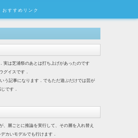
おすすめリンク
．実は芝浦祭のあとは打ち上げがあったのです
ウグイスです．
たという記事になります．でもただ遊ぶだけでは芸が
感じです．
が、層ごとに推論を実行して、その層を入れ替え
ゃデカいモデルでも行けます．