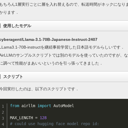
もちろん1層実行ごとに層を入れ替えるので、転送時間がネックになり
かります．
使用したモデル
cyberagent/Llama-3.1-70B-Japanese-Instruct-2407
LLama3.1-70B-instructを継続事前学習した日本語モデルらしいです．
AirLLMのサンプルスクリプトでは別のモデルを使っていたのですが
に調べて性能がまあいいというのを引っ張ってきました．
スクリプト
今回実行したのは、以下のスクリプトです．
from
 airllm 
import
 AutoModel

MAX_LENGTH 
=
128
# could use hugging face model repo id: