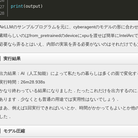
print
(
output
)
AirLLMのサンプルプログラムを元に、cyberagentのモデルの形に合
素晴らしいのはfrom_pretrainedのdeviceにxpuを渡せば簡単にInte
必要なら弄るとはいえ、内部の実装を弄る必要がないのはそれだけでも
実行結果
出力結果：AI（人工知能）によって私たちの暮らしは多くの面で変化す
実行時間：26m28.938s
かなり終わっている結果になりました．たったこれだけを出力するのに
あります．少なくとも普通の用途では実用性はないでしょう．
まあ、例えば1回実行できればいいとか、時間がかかってもよいとか他
した．
モデル圧縮