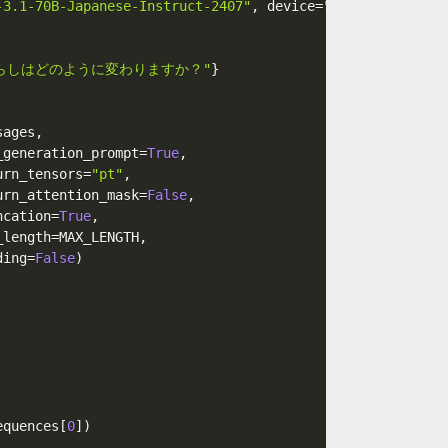
-3.1-70B-Japanese-Instruct-2407"
,
 device
=
"xpu"
)
暮らしはどのように変わりますか？"
}
sages
,
_generation_prompt
=
True
,
urn_tensors
=
"pt"
,
urn_attention_mask
=
False
,
ncation
=
True
,
_length
=
MAX_LENGTH
,
ding
=
False
)
equences
[
0
]
)