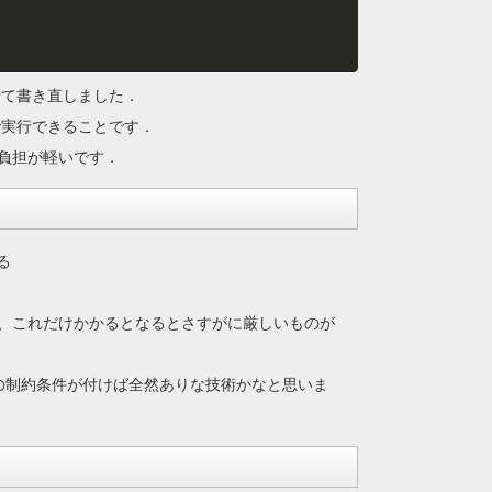
わせて書き直しました．
lArcで実行できることです．
負担が軽いです．
る
、これだけかかるとなるとさすがに厳しいものが
の制約条件が付けば全然ありな技術かなと思いま