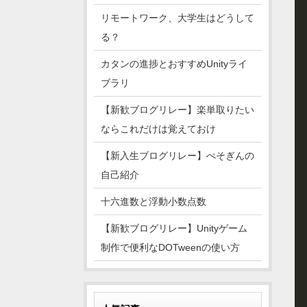
リモートワーク、大学生はどうして
る？
カタンの進捗とおすすめUnityライ
ブラリ
【新歓ブログリレー】楽単取りたい
ならこれだけは覚えておけ
【新入生ブログリレー】ぺそぎんの
自己紹介
十六進数と浮動小数点数
【新歓ブログリレー】Unityゲーム
制作で便利なDOTweenの使い方