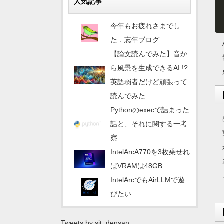
人気記事
今年もお疲れさまでし
た．忘年ブログ
【論文読んでみた】音か
ら風景を生成できるAI !?
英語弱者だけど頑張って
読んでみた
Pythonのexecで詰まった
話と、それに関する一考
察
IntelArcA770を3枚乗せれ
ばVRAMは48GB
IntelArcでもAirLLMで遊
びたい
Tweets by sit_densan