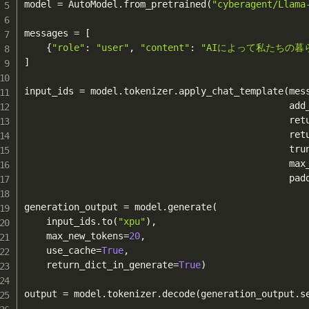
model 
=
 AutoModel
.
from_pretrained
(
"cyberagent/Llama
messages 
=
[
{
"role"
:
"user"
,
"content"
:
"AIによって私たちの
]
input_ids 
=
 model
.
tokenizer
.
apply_chat_template
(
mes
                                                add
                                                ret
                                                ret
                                                tru
                                                max
                                                pad
generation_output 
=
 model
.
generate
(
    input_ids
.
to
(
"xpu"
)
,
    max_new_tokens
=
20
,
    use_cache
=
True
,
    return_dict_in_generate
=
True
)
output 
=
 model
.
tokenizer
.
decode
(
generation_output
.
s