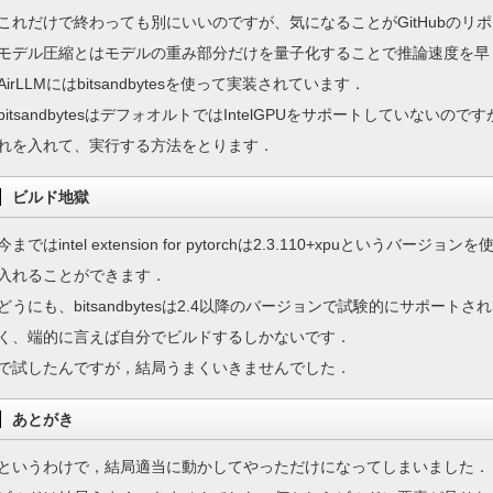
これだけで終わっても別にいいのですが、気になることがGitHubの
モデル圧縮とはモデルの重み部分だけを量子化することで推論速度を早
AirLLMにはbitsandbytesを使って実装されています．
bitsandbytesはデフォオルトではIntelGPUをサポートしていな
れを入れて、実行する方法をとります．
ビルド地獄
今まではintel extension for pytorchは2.3.110+xpuとい
入れることができます．
どうにも、bitsandbytesは2.4以降のバージョンで試験的にサポ
く、端的に言えば自分でビルドするしかないです．
で試したんですが，結局うまくいきませんでした．
あとがき
というわけで，結局適当に動かしてやっただけになってしまいました．