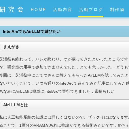
HOME
活動内容
活動ブログ
制作物
IntelArcでもAirLLMで遊びたい
まえがき
芝浦祭も終わって、ハレが終わり、ケが戻ってきたといったところです
が、研究室の用事で参加できませんでした．とても悲しかった．どうも
今回は、芝浦祭中に
こてつ
さんに教えてもらったAirLLMを試してみ
ないということで、いつも通りのIntelArcで遊んでみた記事にしてみた
ちなみにAirLLMは簡単にIntelArcで実行できました．素晴らしい
AirLLLMとは
私は人工知能系統の知識には詳しくはないので、ザックリにはなります
ることで、1層分のVRAMがあれば推論ができる技術みたいです．めち