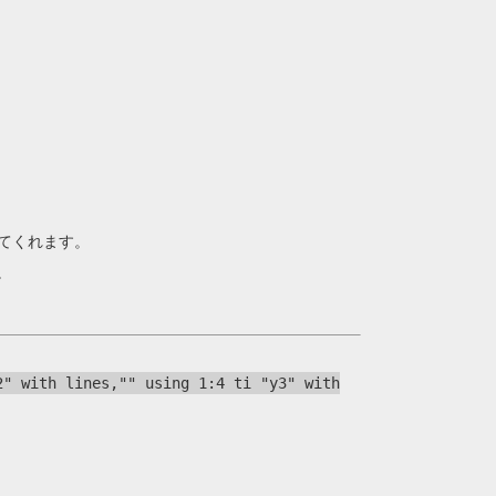
示してくれます。
。
2" with lines,"" using 1:4 ti "y3" with