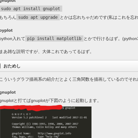
gnuplot
sudo apt install gnuplot
もちろん
sudo apt upgrade
とかは忘れちゃだめです(私はこれを忘
pyplot
python入れて
pip install matplotlib
とかで行けるはず。(python
まあ雑な説明ですが、大体これであってるはず。
おためし
こういうグラフ描画系の紹介だとよく三角関数を描画しているのでそれ
gnuplot
gnuplotと打てばgnuplotが下図のように起動します。