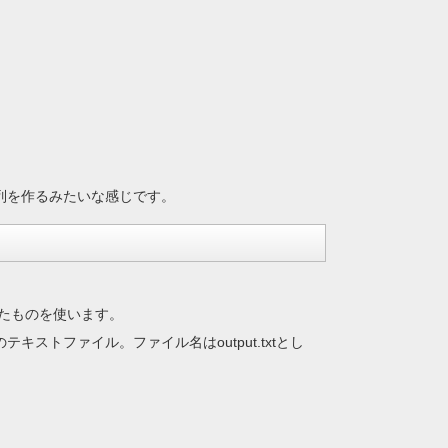
に分けた配列を作るみたいな感じです。
たものを使います。
テキストファイル。ファイル名はoutput.txtとし