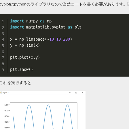
pyplotはpythonのライブラリなので当然コードを書く必要があります
import
 numpy 
as
import
 matplotlib
.
pyplot 
as
 plt

x 
=
 np
.
linspace
(
-
10
,
10
,
200
)
y 
=
 np
.
sin
(
x
)
plt
.
plot
(
x
,
y
)
plt
.
show
(
)
これを実行すると