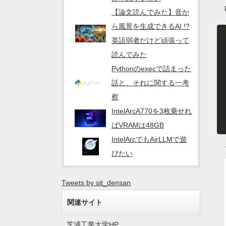
【論文読んでみた】音か
ら風景を生成できるAI !?
英語弱者だけど頑張って
読んでみた
Pythonのexecで詰まった
話と、それに関する一考
察
IntelArcA770を3枚乗せれ
ばVRAMは48GB
IntelArcでもAirLLMで遊
びたい
Tweets by sit_densan
関連サイト
芝浦工業大学HP