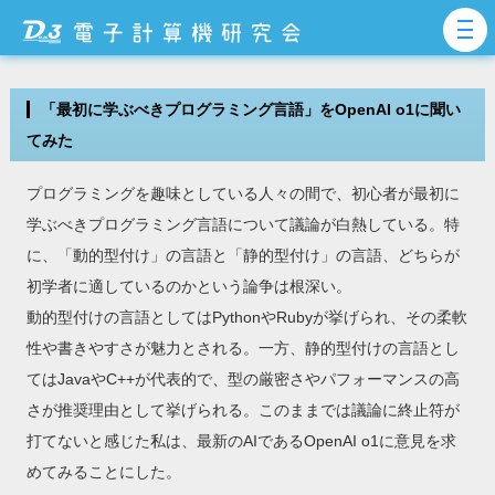
「最初に学ぶべきプログラミング言語」をOpenAI o1に聞い
てみた
プログラミングを趣味としている人々の間で、初心者が最初に
学ぶべきプログラミング言語について議論が白熱している。特
に、「動的型付け」の言語と「静的型付け」の言語、どちらが
初学者に適しているのかという論争は根深い。
動的型付けの言語としてはPythonやRubyが挙げられ、その柔軟
性や書きやすさが魅力とされる。一方、静的型付けの言語とし
てはJavaやC++が代表的で、型の厳密さやパフォーマンスの高
さが推奨理由として挙げられる。このままでは議論に終止符が
打てないと感じた私は、最新のAIであるOpenAI o1に意見を求
めてみることにした。