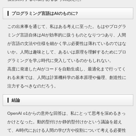
プログラミング言語はAIのものに?
この出来事を通じて、私はある考えに至った。もはやプログラ
ミング言語自体はAIが効率的に扱うものとなりつつあり、人間
が言語の文法や仕様を細かく学ぶ必要性は薄れているのではな
いか。人間は趣味として、あるいは原理を理解するためにプロ
グラミングを学ぶ時代に突入しているのかもしれない。
高度に発達したAIがコードを自動生成し、最適化まで行ってく
れる未来では、人間は計算機科学の基本原理や倫理、創造性に
注力するべきなのだろう。
結論
OpenAI o1からの意外な回答は、私にとって思考を深めるきっ
かけとなった。動的型付けか静的型付けかという議論を超え
て、AI時代における人間の学び方や役割について考える必要性