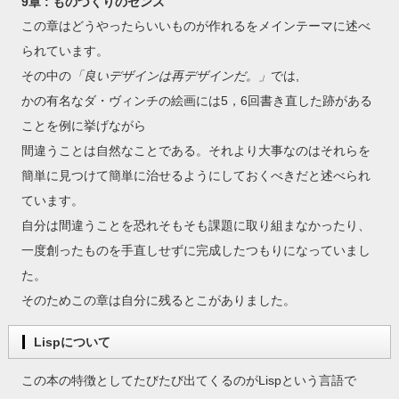
9章 : ものづくりのセンス
この章は
どうやったらいいものが作れる
をメインテーマに述べ
られています。
その中の
「良いデザインは再デザインだ。」
では,
かの有名なダ・ヴィンチの絵画には5，6回書き直した跡がある
ことを例に挙げながら
間違うことは自然なことである。それより大事なのはそれらを
簡単に見つけて簡単に治せるようにしておくべきだと述べられ
ています。
自分は間違うことを恐れそもそも課題に取り組まなかったり、
一度創ったものを手直しせずに完成したつもりになっていまし
た。
そのためこの章は自分に残るとこがありました。
Lispについて
この本の特徴としてたびたび出てくるのがLispという言語で