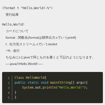
(format t "Hello,World!~%")
実行結果
Hello,World!
コードについて
format : 関数名(formatは標準出力:cでいうprintf)
t : 出力先ストリーム cでいうstodut
~% : 改行
ちなみにcとjavaで同じものを書くと下記のようになります。
—-javaのHello,World!—–
Class
HelloWorld
{
public
static
void
main
(
String
[
]
 args
)
{
System
.
out
.
println
(
"Hello,World!"
)
;
}
}