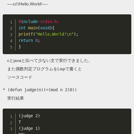
—-cのHello,World!—-
#
include
‹stdio.h›
int
main
(
void
)
{
printf
(
"Hello,World!\n"
)
;
return
0
;
}
cとjavaと比べて少ない文で実行できました。
また偶数判定プログラムをLispで書くと
ソースコード
* (defun judge(n)(=(mod n 2)0))
実行結果
(judge 2)

T

(judge 1)
