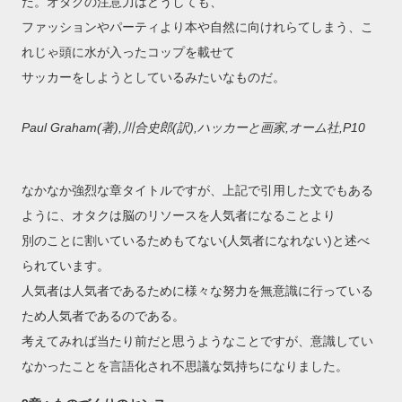
だ。オタクの注意力はどうしても、
ファッションやパーティより本や自然に向けれらてしまう、こ
れじゃ頭に水が入ったコップを載せて
サッカーをしようとしているみたいなものだ。
Paul Graham(著),川合史郎(訳),ハッカーと画家,オーム社,P10
なかなか強烈な章タイトルですが、上記で引用した文でもある
ように、オタクは脳のリソースを人気者になることより
別のことに割いているためもてない(人気者になれない)と述べ
られています。
人気者は人気者であるために様々な努力を無意識に行っている
ため人気者であるのである。
考えてみれば当たり前だと思うようなことですが、意識してい
なかったことを言語化され不思議な気持ちになりました。