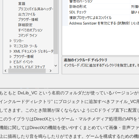
もともと DxLib_VC という名前のフォルダだが使っているバージョ
インクルードディレクトリ” にプロジェクトに追加すべきファイル_V
してきます。このとき階層が深くならないようにCドライブ直下に配置
このライブラリはDirectXというゲーム・マルチメディア処理用のAP
機能に関してはDirectXの機能を使いやすくまとめていて画像・音声
上に描画したり音を鳴らしたりができます。ゲームを構成するための機能が