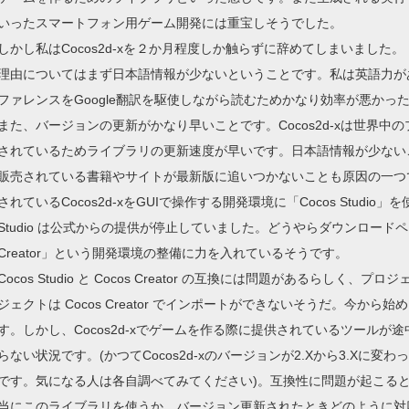
いったスマートフォン用ゲーム開発には重宝しそうでした。
しかし私はCocos2d-xを２か月程度しか触らずに辞めてしまいました。
理由についてはまず日本語情報が少ないということです。私は英語力が
ファレンスをGoogle翻訳を駆使しながら読むためかなり効率が悪かっ
また、バージョンの更新がかなり早いことです。Cocos2d-xは世界
されているためライブラリの更新速度が早いです。日本語情報が少ない
販売されている書籍やサイトが最新版に追いつかないことも原因の一つ
されているCocos2d-xをGUIで操作する開発環境に「Cocos Studi
Studio は公式からの提供が停止していました。どうやらダウンロード
Creator」という開発環境の整備に力を入れているそうです。
Cocos Studio と Cocos Creator の互換には問題があるらしく、プロ
ジェクトは Cocos Creator でインポートができないそうだ。今から始め
す。しかし、Cocos2d-xでゲームを作る際に提供されているツール
らない状況です。(かつてCocos2d-xのバージョンが2.Xから3.X
です。気になる人は各自調べてみてください)。互換性に問題が起こる
当にこのライブラリを使うか、バージョン更新されたときどのように対