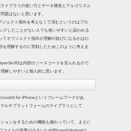
Xライブラリの使い方とデータ構造とアルゴリズム
も問題はないと思います。
ブジェクト指向を考えなくて済むというのはプロ
ングしたことがない人でも使いやすいと謳われる
にとってオブジェクト指向が理解の妨げになるかはわ
言語を理解するのに苦戦したためこのように考えま
OpenSiv3Dは内部のソースコードを見られるので
と理解しやすいと個人的に思います。
ocos2d for iPhoneというフレームワークがあ
書けるマルチプラットフォームのライブラリとして
ーションをするための機能も備わっていて、まさに
の容量が小さいためiPhoneやAndroidと