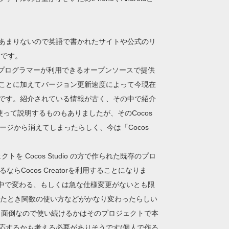
あまりないので英語で書かれたサイトや公式のリ
たです。
中のプログラマーが利用できるオープンソースで提供
ことに加えてバージョン更新速度によって今現在
です。紹介されている情報が古く、その中で紹介
o」を使って説明するものもありましたが、そのCocos
ページから消えてしまったらしく、今は「Cocos
ジェクトを Cocos Studio の方で作られた既存のプロ
るならCocos Creatorを利用することになりま
が途中で変わる、もしくは急な仕様変更がないとも限
に変わったとき関数の使い方などがかなり変わったらしい
と面倒なので使い続けるかはそのプロジェクトで本
応するかも考える必要がありそうです(個人で作る