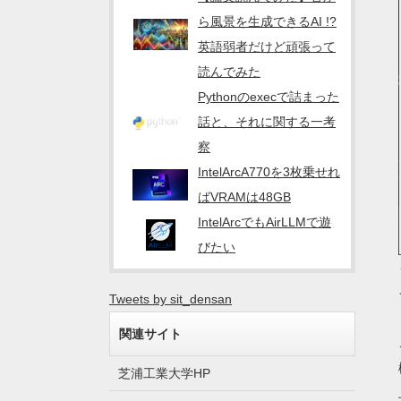
ら風景を生成できるAI !?
英語弱者だけど頑張って
読んでみた
Pythonのexecで詰まった
話と、それに関する一考
察
IntelArcA770を3枚乗せれ
ばVRAMは48GB
IntelArcでもAirLLMで遊
びたい
Tweets by sit_densan
関連サイト
芝浦工業大学HP