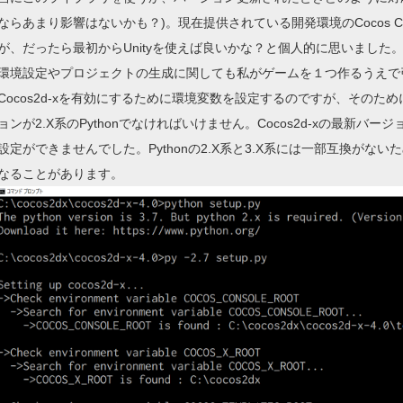
ならあまり影響はないかも？)。現在提供されている開発環境のCocos Crea
が、だったら最初からUnityを使えば良いかな？と個人的に思いました
環境設定やプロジェクトの生成に関しても私がゲームを１つ作るうえで
Cocos2d-xを有効にするために環境変数を設定するのですが、そのため
ョンが2.X系のPythonでなければいけません。Cocos2d-xの最新バージ
設定ができませんでした。Pythonの2.X系と3.X系には一部互換がない
なることがあります。