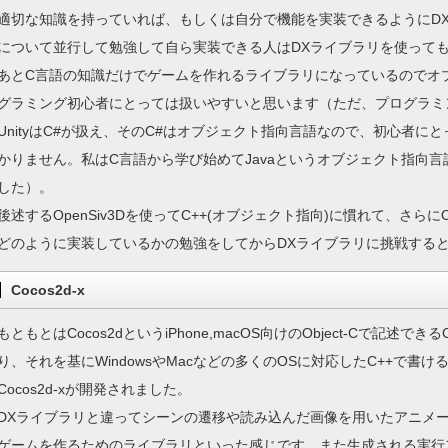
適切な知識を持っていれば、もしくは自分で機能を実装できるようにD
について並行して勉強して自ら実装できる人はDXライブラリを使って
あとC言語の知識だけでゲームを作れるライブラリになっているのでオ
グラミング初心者にとっては扱いやすいと思います（ただ、プログラミ
UnityはC#が扱え、そのC#はオブジェクト指向言語なので、初心者
かりません。私はC言語から学び始めてJavaというオブジェクト指向
した）。
後述するOpenSiv3Dを使ってC++(オブジェクト指向)に慣れて、さらに
どのように実装しているかの勉強をしてからDXライブラリに挑戦する
Cocos2d-x
もともとはCocos2dというiPhone,macOS向けのObject-Cで記述できるC
り、それを基にWindowsやMacなどの多くのOSに対応したC++で
Cocos2d-xが開発されました。
DXライブラリと違ってシーンの遷移や読み込んだ画像を用いたアニメ
ゲームを作るためのライブラリといった感じです。また生成される実行ファイル