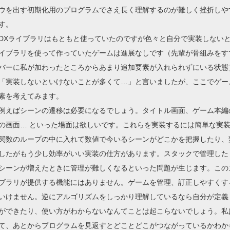
ウを出す初期化用のプログラムでさえ長く理解するのが難しく挫折しや
す。
DXライブラリはもともと使っていたのですが色々と自分で実装しない
イブラリを使って作っていたゲームは進展なしです（先輩が骨組みをす
バーに私が加わったところからあまり追加要素が入れられずにいる状態
「実装しないといけないことが多くて…」と言いましたが、ここでゲー
素を考えてみます。
例えばシーンの遷移は必要になるでしょう。タイトル画面、ゲーム本編
の画面… といった場面は欲しいです。これらを実装するには簡単な実装をする
関数のループの中に入れて数値で今いるシーンがどこかを把握したり、変更し
したがもう少し効率がいい実装の仕方があります。スタックで管理したり
シーンが増えたときに管理が難しくなるといった問題が生じます。この
ブラリが提供する機能にはありません。ゲームを管理、訂正しやすくす
いけません。逆にアルゴリズムをしっかり理解しているなら自分が定義
ができたり、使い方がわからないなんてことは起こらないでしょう。私
て、あとからプログラムを見返すとどことどこがつながっているかわか