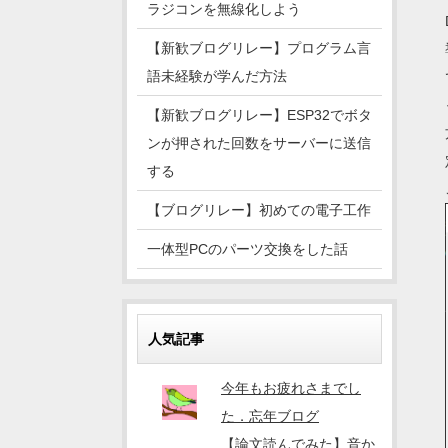
ラジコンを無線化しよう
【新歓ブログリレー】プログラム言
語未経験が学んだ方法
【新歓ブログリレー】ESP32でボタ
ンが押された回数をサーバーに送信
する
【ブログリレー】初めての電子工作
一体型PCのパーツ交換をした話
人気記事
今年もお疲れさまでし
た．忘年ブログ
【論文読んでみた】音か