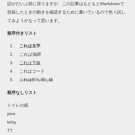
話がだいぶ前に戻りますが、この記事はもともとMarkdownで
投稿したときの動きを確認するために書いているので色々試し
てみようかなって思います。
順序付きリスト
これは太字
これは強調
これは下線
これはコード
これは打ち消し線
順序なしリスト
トイレの紙
pine
kirby
TT