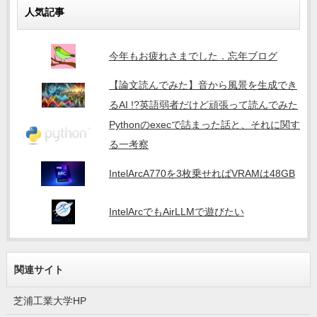
人気記事
今年もお疲れさまでした．忘年ブログ
【論文読んでみた】音から風景を生成でき
るAI !?英語弱者だけど頑張って読んでみた
Pythonのexecで詰まった話と、それに関す
る一考察
IntelArcA770を3枚乗せればVRAMは48GB
IntelArcでもAirLLMで遊びたい
関連サイト
芝浦工業大学HP