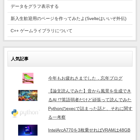
データをグラフ表示する
新入生歓迎用のページを作ってみたよ(Svelteはいいぞ外伝)
C++ ゲームライブラリについて
人気記事
今年もお疲れさまでした．忘年ブログ
【論文読んでみた】音から風景を生成でき
るAI !?英語弱者だけど頑張って読んでみた
Pythonのexecで詰まった話と、それに関す
る一考察
IntelArcA770を3枚乗せればVRAMは48GB