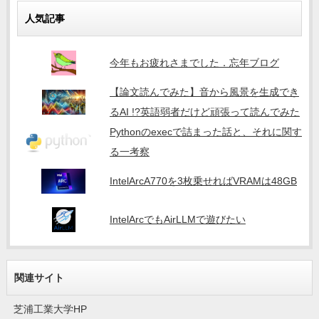
人気記事
今年もお疲れさまでした．忘年ブログ
【論文読んでみた】音から風景を生成でき
るAI !?英語弱者だけど頑張って読んでみた
Pythonのexecで詰まった話と、それに関す
る一考察
IntelArcA770を3枚乗せればVRAMは48GB
IntelArcでもAirLLMで遊びたい
関連サイト
芝浦工業大学HP