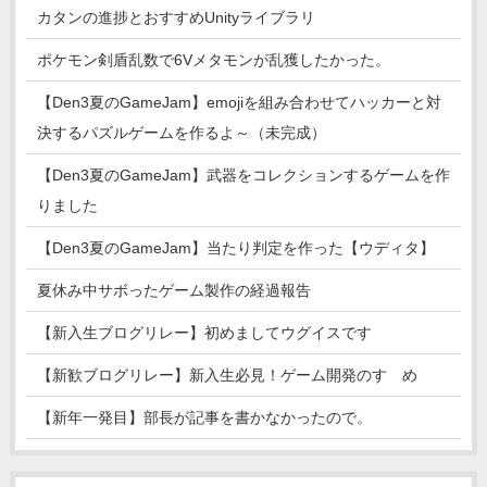
カタンの進捗とおすすめUnityライブラリ
ポケモン剣盾乱数で6Vメタモンが乱獲したかった。
【Den3夏のGameJam】emojiを組み合わせてハッカーと対
決するパズルゲームを作るよ～（未完成）
【Den3夏のGameJam】武器をコレクションするゲームを作
りました
【Den3夏のGameJam】当たり判定を作った【ウディタ】
夏休み中サボったゲーム製作の経過報告
【新入生ブログリレー】初めましてウグイスです
【新歓ブログリレー】新入生必見！ゲーム開発のすゝめ
【新年一発目】部長が記事を書かなかったので。