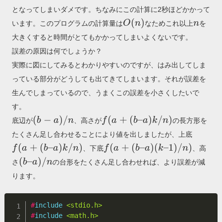
となってしまいダメです。ちなみにこの計算に2秒ほどかかって
O(n)
n
(
)
O
n
n
います。このプログラムの計算量は
なためこれ以上
を
大きくすると時間がとてもかかってしまいよくないです。
誤差の原因は何でしょうか？
実際に図にしてみるとわかりやすいのですが、はみ出してしま
っている部分がどうしても出てきてしまいます。それが誤差を
生んでしまっているので、うまくこの誤差を小さくしたいで
す。
(b-
f(a
(
−
)
/
(
+
(
–
)
/
)
b
a
n
f
a
b
a
k
n
底辺が
、高さが
の長方形を
a)/n
+
f(a
たくさん足し合わせることにより値を出しましたが、上底
(b
+ (b
f(a
(
+
(
–
)
/
)
(
+
(
–
)
(
–
1
)
/
)
f
a
b
a
k
n
f
a
b
a
k
n
、下底
、高
–
– a)
+
(b
(
–
)
/
b
a
n
さ
の台形をたくさん足し合わせれば、より誤差が減
a)
k/n)
(b
–
ります。
k
–
a)/
/
a)
n
n)
(k
#
include
<stdio.h>
#
include
<math.h>
–