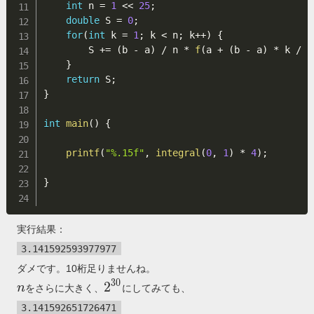
int
 n 
=
1
<<
25
;
double
 S 
=
0
;
for
(
int
 k 
=
1
;
 k 
<
 n
;
 k
++
)
{
        S 
+=
(
b 
-
 a
)
/
 n 
*
f
(
a 
+
(
b 
-
 a
)
*
 k 
/
 n
}
return
 S
;
}
int
main
(
)
{
printf
(
"%.15f"
,
integral
(
0
,
1
)
*
4
)
;
}
実行結果：
3.141592593977977
ダメです。10桁足りませんね。
3
0
n
2^{30}
2
n
をさらに大きく、
にしてみても、
3.141592651726471