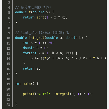
1)
// 積分する関数 f(x)
/
double
f
(
double
 x
)
{
n )
return
sqrt
(
1
-
 x 
*
 x
)
;
}
// \int_a^b f(x)dx を計算する
double
integral
(
double
 a
,
double
 b
)
{
int
 n 
=
1
<<
25
;
double
 S 
=
0
;
for
(
int
 k 
=
1
;
 k 
<
 n
;
 k
++
)
{
        S 
+=
(
(
f
(
a 
+
(
b 
-
 a
)
*
 k 
/
 n
)
+
f
(
a 
+
(
b
}
return
 S
;
}
int
main
(
)
{
printf
(
"%.15f"
,
integral
(
0
,
1
)
*
4
)
;
}