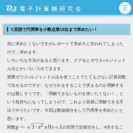
C言語で円周率を小数点第10位まで求めたい！
別に求めたくないですがレポートで求めろと言われてしまった
ので、求めます。
いろいろな方法があると思います。ググるとガウス=ルジャンド
ル法とかいろいろ出てきます。
実際ガウス=ルジャンドル法を使うことでとても少ない計算回数
で出せるのですが、なぜそれをすることで求まるのか理解する
のは難しそうです。「理解できないものを使いたくない！」と
いう気持ちになってしまうので、これより容易に理解できる手
法でやりたいです。今回は数値積分をして円周率を求めたいと
思います。
y=\sqrt{1
0
1
2
=
1
–
0
1
y
x
関数
を
から
の区間で定積分をし、4倍するこ