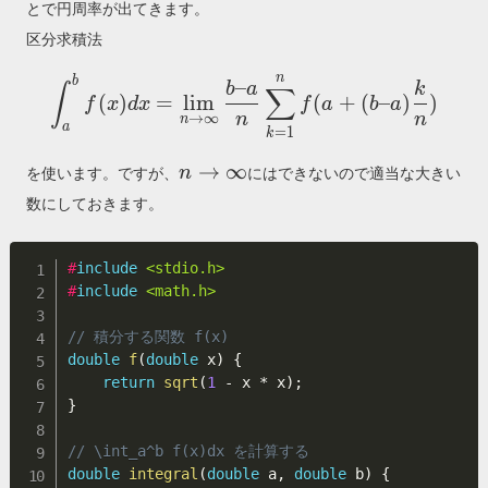
– x^2}
とで円周率が出てきます。
区分求積法
n
\int_a^b f(x) dx = \lim_
b
–
b
a
k
∫
∑
(
)
=
l
i
m
(
+
(
–
)
)
f
x
d
x
f
a
b
a
n
n
→
∞
n
a
=
1
k
n\to
→
∞
n
を使います。ですが、
にはできないので適当な大きい
\infty
数にしておきます。
#
include
<stdio.h>
#
include
<math.h>
// 積分する関数 f(x)
double
f
(
double
 x
)
{
return
sqrt
(
1
-
 x 
*
 x
)
;
}
// \int_a^b f(x)dx を計算する
double
integral
(
double
 a
,
double
 b
)
{