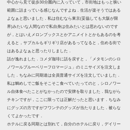
中心から見て徒歩30分圏内に入っていて，市街地はもっと狭い
範囲に詰まっている感じなんですよね．生活が楽そうではある
よなぁと思いました．私は住むなら東京(妥協しても大阪が限
界)みたいな人間なので私自身は住みたいとは思わないのです
が，とはいえメロンブックスとかアニメイトとかもあるのを考
えると，サブカルもギリギリ店があるってなると，住める街で
はあるよなぁと思ったりしました．
話が逸れました．コメダ珈琲に話を戻すと，「メタモンのシロ
ノワールブルーベリーフロマージュ」のミニサイズを注文しま
した．ちなみに同期達は全員普通サイズを注文していました．
私は鯛めしでご飯をそこそこ食べていたってのと，シロノワー
ル自体食べたことがなかったので安牌を取りました．我ながら
チキンですが，ここに限っては正解だったと思います．ちなみ
にグッズの方ですがフワンテのグッズが当たりました．被らな
くてよかったです．
ホテルに戻る同期とは別れて，自分のホテルに戻り，デイリー