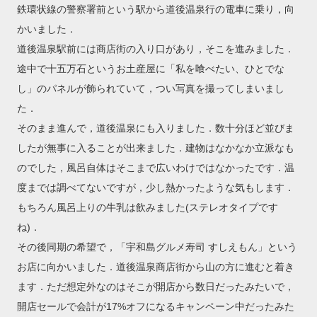
鉄環状線の警察署前という駅から道後温泉行の電車に乗り，向
かいました．
道後温泉駅前には商店街の入り口があり，そこを進みました．
途中で十五万石というお土産屋に「私を喰べたい、ひとでな
し」のパネルが飾られていて，つい写真を撮ってしまいまし
た．
そのまま進んで，道後温泉にも入りました．数十分ほど並びま
したが無事に入ることが出来ました．建物はなかなか立派なも
のでした，風呂自体はそこまで広いわけではなかったです．温
度までは調べてないですが，少し熱かったような気もします．
もちろん風呂上りの牛乳は飲みました(ステレオタイプです
ね)．
その後同期の希望で，「宇和島グルメ寿司 すしえもん」という
お店に向かいました．道後温泉商店街から山の方に進むと着き
ます．ただ想定外なのはそこが開店から数日だったみたいで，
開店セールで会計が17%オフになるキャンペーン中だったみた