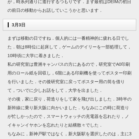
が，時系列通りに進行するつもりです．まず最初はDEIMの初日
の前日の移動からお話していこうかと思います．
3月3日
まずは移動の日ですね．個人的には一番精神的に疲れる日でし
た．朝は8時位に起床して，ゲームのデイリーを一部処理して，
10時頃に大学に着きました．
私の研究室は豊洲キャンパスの方にあるので，研究室でA0印刷
用のロール紙を回収し，6階にある印刷機を使ってポスター印刷
を行いました．その後研究室に戻ってポスター用の筒を借り
て，ついでに少しお話をして，大学を出ました．
その後，家に戻り，荷造りをして家を飛び出しました．3時半の
新幹線に乗り新大阪に向かいました．ちなみにこの時に荷造り
が忙しかったので，スマートウォッチの充電器を忘れたり，ノ
イキャンイヤホンを忘れたりと結構散々でした．
ちなみに，新神戸駅ではなく，新大阪駅を選択したのは，主に3