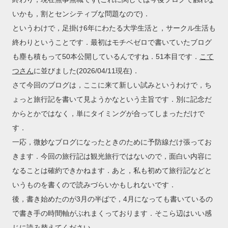
いかも，割とセンシティブな問題なので)．
というわけで，足掛け6年にわたる大学生活と，サークル生活も
終わりということです．最初はモチベゼロで書いていたブログ
も塵も積もって50本公開しているんですね．51本目です．
こて
つさん
に並びました(2026/04/11現在)．
さて今回のブログは，ここに来て新しい試みというわけで，ち
ょっと旅行記を書いて見ようかなという主旨です．別に記念だ
からとかではなく，単にタイミングが合ってしまっただけで
す．
一応，微妙なブログになったときのために予防線だけ張ってお
きます．今回の旅行記は観光旅行ではないので，面白い内容に
なることは確約できかねます．あと，私も初めて旅行記などと
いうものを書くので読みづらいかもしれないです．
後，書き始めたのが3月の半ばで，4月になっても書いているの
で書き手の時間軸がぶれまくっております．そこら辺はいい感
じに読み替えてください．