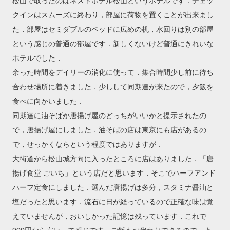
松山で取ったのはネストホテル松山というホテルです．チェッ
クインはスムーズに終わり，部屋に荷物を置くことが出来まし
た．部屋はセミダブルのベッドに広めの机，水回りは別の部屋
という感じの普通の部屋です．新しくないけど普通にきれいな
ホテルでした．
余った時間をデイリーの消化に使って．集合時間少し前に待ち
合わせ場所に着きました．少しして同期達が来たので，夕飯を
食べに向かいました．
同期達に油そばか唐揚げ屋のどっちがいいかと提示されたの
で，唐揚げ屋にしました．油そばの店は東京にも店があるの
で，せっかくならという程度ではありますが．
大街道から松山城方向に入ったところに店はありました．「唐
揚げ食堂 ごいち」という店だと思います．そこでハーフアンド
ハーフ定食にしました．選んだ唐揚げは多分，スタミナ醤油と
塩だったと思います．流石に日が経っているので正確な味は覚
えていませんが，おいしかった記憶は残っています．これで