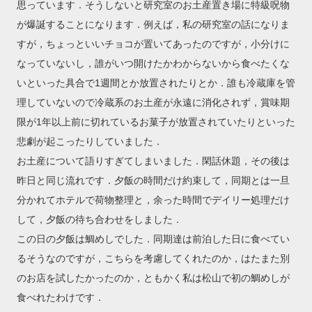
思っています．そうしないと研究室のお土産置き場に特級呪物
が爆誕することになります．例えば，私の研究室の話になりま
すが，ちょっといいチョコが置いてあったのですが，小分けに
なっていないし，誰がいつ開けたかわからないから食べたくな
いといった具合で1週間とか放置されたりとか．誰も冷蔵庫を管
理していないので冷蔵系のお土産が永遠に消化されず，賞味期
限が1年以上前に切れているお菓子が放置されていたりといった
悲劇が起こったりしていました．
お土産について語りすぎてしまいました．閑話休題，その後は
昨日と同じ流れです．夕飯の時間だけ約束して，同期とは一旦
分かれてホテルで荷物整理と，余った時間でデイリー処理だけ
して，夕飯の待ち合わせをしました．
この日の夕飯は鯛めしでした．同期達は前泊した日に食べてい
るそうなのですが，こちらを考慮してくれたのか，はたまた別
のお店を試したかったのか，ともかく私は松山で初の鯛めしが
食べれたわけです．