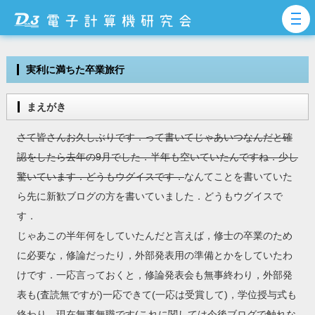
実利に満ちた卒業旅行
まえがき
さて皆さんお久しぶりです．って書いてじゃあいつなんだと確
認をしたら去年の9月でした．半年も空いていたんですね．少し
驚いています．どうもウグイスです．
なんてことを書いていた
ら先に新歓ブログの方を書いていました．どうもウグイスで
す．
じゃあこの半年何をしていたんだと言えば，修士の卒業のため
に必要な，修論だったり，外部発表用の準備とかをしていたわ
けです．一応言っておくと，修論発表会も無事終わり，外部発
表も(査読無ですが)一応できて(一応は受賞して)，学位授与式も
終わり，現在無事無職です(これに関しては今後ブログで触れな