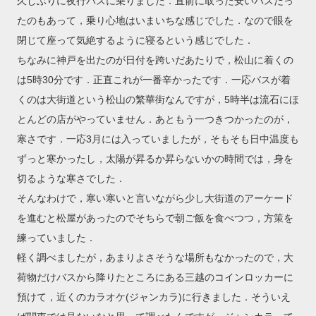
久しぶりに夜行バスに乗りました．直前に取った安いバスだっ
たのもあって，乗り心地はいまいちな感じでした．なので眼を
閉じて座って気絶するように寝るという感じでした．
ちなみに神戸を出たのが日付を跨いだあたりで，松山に着くの
は5時30分です．正直これが一番辛かったです．一応バスが着
くのは大街道という松山の繁華街なんですが，5時半は流石にほ
とんどの店がやっていません．あともう一つきつかったのが，
寒さです．一応3月には入っていましたが，そもそも日中温度も
ずっと寒かったし，太陽が昇るか昇らないかの時間では，身を
切るような寒さでした．
そんなわけで，寒い寒いと言いながら少し大街道のアーケード
を進むと松屋があったのでそちらで朝ご飯を食べつつ，方策を
練っていました．
軽く調べましたが，あまりよさそうな場所もなかったので，大
荷物だけバスから降りたところにある三越のコインロッカーに
預けて，近くのカラオケ(ジャンカラ)に行きました．そういえ