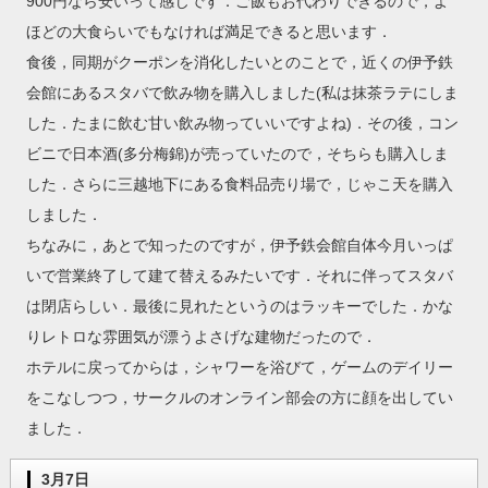
900円なら安いって感じです．ご飯もお代わりできるので，よ
ほどの大食らいでもなければ満足できると思います．
食後，同期がクーポンを消化したいとのことで，近くの伊予鉄
会館にあるスタバで飲み物を購入しました(私は抹茶ラテにしま
した．たまに飲む甘い飲み物っていいですよね)．その後，コン
ビニで日本酒(多分梅錦)が売っていたので，そちらも購入しま
した．さらに三越地下にある食料品売り場で，じゃこ天を購入
しました．
ちなみに，あとで知ったのですが，伊予鉄会館自体今月いっぱ
いで営業終了して建て替えるみたいです．それに伴ってスタバ
は閉店らしい．最後に見れたというのはラッキーでした．かな
りレトロな雰囲気が漂うよさげな建物だったので．
ホテルに戻ってからは，シャワーを浴びて，ゲームのデイリー
をこなしつつ，サークルのオンライン部会の方に顔を出してい
ました．
3月7日