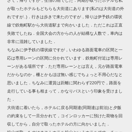
さて，帰りですが，生憎の雨でした．同期が取ったホテルも私
が取ったホテルもどちらも大街道にあります(私のは大街道の外
れですが..)．行きは歩きで来たのですが，帰りは伊予鉄の環状
線で鉄炮町駅から大街道駅まで向かいました．ただこれは正直
失敗でしたね．全国大会の方からの人が結構な人数で，車内は
非常に混雑していました．
ちなみに伊予鉄の環状線ですが，いわゆる路面電車の区間と一
応は専用レーンの区間に分かれています．鉄炮町付近は専用レ
ーンがある場所です．ただ専用レーンとは言え，元が路面電車
だからなのか，柵とかもほぼ無い感じでちょっと不用心だなと
思いました．ちなみに運賃は距離に関わらず220円で，路面を
走行している事も相まって，かなりバスという印象を受けまし
た．
大街道に着いたら，ホテルに戻る同期達(同期達は前泊)と夕飯
の約束をして一旦分かれて，コインロッカーに預けた荷物を回
収してから，自分で取ったホテルの方に向かいました．