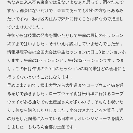
ちなみに来来亭も東京では見ないよなぁと思って，調べたんで
すが，都会にないだけで，東京であっても郊外の方ならあるみ
たいですね．私は区内住みで郊外に行くことは稀なので把握し
ていませんでした．
午後からは後輩の発表を聞いたりして午前の最初のセッション
終了まではいました．そういえば説明していませんでしたが，
情報処理学会の全国大会は学生セッションは日に3セッションあ
ります．午前の1セッションと，午後の2セッションです．つま
り，この日は午後の2つ目のセッションの時間帯はどの会場にも
行ってないということになります．
早めに出たので，松山大学から大街道までロープウェイ街を通
る感じで歩きました．ロープウェイ街は松山城に行けるロープ
ウェイがある通りでお土産屋さんが多いので，そちらも覗いた
り，何なら購入したりしました．小分けされているお菓子，狸
の形をした陶器に入っている日本酒，オレンジジュースを購入
しました．もちろん全部お土産です．