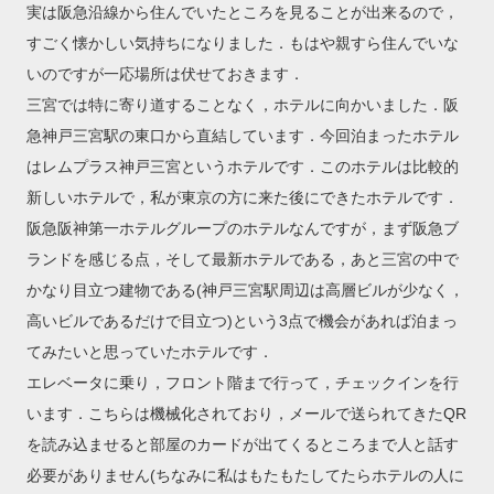
実は阪急沿線から住んでいたところを見ることが出来るので，
すごく懐かしい気持ちになりました．もはや親すら住んでいな
いのですが一応場所は伏せておきます．
三宮では特に寄り道することなく，ホテルに向かいました．阪
急神戸三宮駅の東口から直結しています．今回泊まったホテル
はレムプラス神戸三宮というホテルです．このホテルは比較的
新しいホテルで，私が東京の方に来た後にできたホテルです．
阪急阪神第一ホテルグループのホテルなんですが，まず阪急ブ
ランドを感じる点，そして最新ホテルである，あと三宮の中で
かなり目立つ建物である(神戸三宮駅周辺は高層ビルが少なく，
高いビルであるだけで目立つ)という3点で機会があれば泊まっ
てみたいと思っていたホテルです．
エレベータに乗り，フロント階まで行って，チェックインを行
います．こちらは機械化されており，メールで送られてきたQR
を読み込ませると部屋のカードが出てくるところまで人と話す
必要がありません(ちなみに私はもたもたしてたらホテルの人に