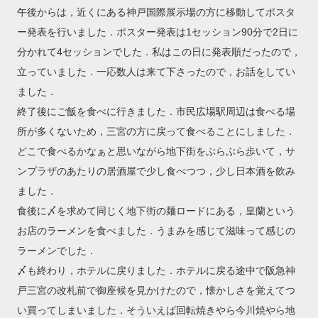
午後からは，近くにある神戸国際展示場の方に移動してポスタ
ー発表を行いました．ポスター発表は1セッション90分で2日に
分かれて4セッションでした．私はこの日に発表順だったので，
立っていました．一応数人は来て下さったので，お話をしてい
ました．
終了後にご飯を食べに行きました．市民広場駅周辺は食べる場
所が多くないため，三宮の方に戻って食べることにしました．
どこで食べるかなぁと思いながら地下街をぶらぶら歩いて，サ
ンプラザのあたりの居酒屋で少し食べつつ，少し日本酒を飲み
ました．
食後に〆を求めて同じく地下街の麺ロードにある，皇蘭という
お店のラーメンを食べました．うまみを感じて滋味って感じの
ラーメンでした．
〆も終わり，ホテルに戻りました．ホテルに戻る途中で阪急神
戸三宮の改札前で御座候を見かけたので，懐かしさを覚えてつ
い買ってしまいました．そういえば回転焼きやら今川焼やら地