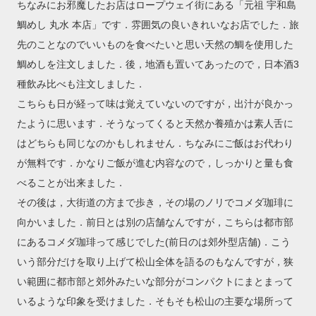
ちなみにお邪魔したお店はロープウェイ街にある「元祖 宇和島
鯛めし 丸水 本店」です．雰囲気の良いきれいなお店でした．旅
先のことなのでいいものを食べたいと思い天然の鯛を使用した
鯛めしを注文しました．後，地酒も置いてあったので，日本酒3
種飲み比べも注文しました．
こちらも日が経って味は覚えていないのですが，出汁が良かっ
たように思います．そうなってくると天然か養殖かは素人舌に
はどちらも同じなのかもしれません．ちなみにご飯はお代わり
が無料です．かなりご飯が進む内容なので，しっかりと量も食
べることが出来ました．
その後は，大街道の方まで歩き，その場のノリでコメダ珈琲に
向かいました．前日とは別の店舗なんですが，こちらは都市部
にあるコメダ珈琲って感じでした(前日のは郊外型店舗)．こう
いう部分だけを取り上げて松山全体を語るのもなんですが，狭
い範囲に都市部と郊外みたいな部分がコンパクトにまとまって
いるような印象を受けました．そもそも松山の主要な場所って