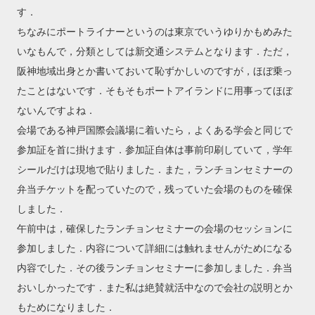
す．
ちなみにポートライナーというのは東京でいうゆりかもめみた
いなもんで，分類としては新交通システムとなります．ただ，
阪神地域出身とか書いておいて恥ずかしいのですが，ほぼ乗っ
たことはないです．そもそもポートアイランドに用事ってほぼ
ないんですよね．
会場である神戸国際会議場に着いたら，よくある学会と同じで
参加証を首に掛けます．参加証自体は事前印刷していて，学年
シールだけは現地で貼りました．また，ランチョンセミナーの
弁当チケットを配っていたので，残っていた会場のものを確保
しました．
午前中は，確保したランチョンセミナーの会場のセッションに
参加しました．内容について詳細には触れませんがためになる
内容でした．その後ランチョンセミナーに参加しました．弁当
おいしかったです．また私は絶賛就活中なので会社の説明とか
もためになりました．