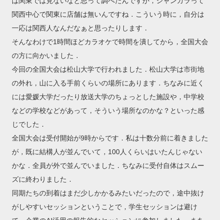
ば関東では見ないなと思って調べたんですが，ジャンカラって
関西中心で関東に店舗は無いんですね．こういう時に，自分は
一応は関西人なんだなぁと思ったりします．
そんなわけで1時間ほどカラオケで時間を潰してから，全国大会
の方に向かいました．
今回の全国大会は松山大学で行われました．松山大学は市街地
の外れ，山に入る手前くらいの場所にあります．ちなみに近く
には愛媛大学だったり放送大学のちょっとした施設や，中学校
などの学校などがあって，そういう場所なのかな？といった感
じでした．
全国大会は受付開始が9時からです．私は十数分前に着きました
が，既に結構人が並んでいて，100人くらいはいたんじゃない
かな．全員が外で並んでいました．ちなみに受付自体はスムー
ズに終わりました．
同期たちの到着はまだ少しかかるみたいだったので，途中抜け
がしやすいセッションということで，学生セッションは避け