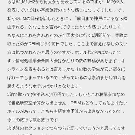
らはB4,M1,M2から何人かが発表しているのですが，M2が3人
発表していて軽い卒業旅行のような感じになってました．で，
私がDEIMの日程を話したときに，「前日まで神戸にいるなら松
山来れる」的なことを言われて取ったという感じになります．
ちなみにこれを言われたのが全国大会に行く1週間前で，実際に
取ったのがDEIMに行く前日でした，ここまで言えば察しの良い
方は気づかれるかと思うのですが，ホテル代がやばかったで
す．情報処理学会全国大会はかなりの数の投稿があります．オ
ンライン発表もあるとは言え，かなりの数の学生が安い宿をほ
ぼ取ってしまっているので，残っているのは素泊まり1泊1万を
超えるようなホテルばかりとなります．
3泊で取って(後泊込み)4万円でした．しかもこれ聴講参加なの
で当然研究室予算から出ません．DEIMもどうしても泊まりたい
ホテルがあって，こちらも研究室予算から出さなかったので，
今回の旅行は散財旅行です．
次以降のセクションでつらつらと語っていこうかと思ってます