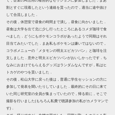
て，企業のAI活用の報告的なセッションに参加しました．まあ
割とすぐに現着したという連絡を貰ったので，適当に途中抜け
して合流しました．
その後，休憩室で昼食の時間まで潰し，昼食に向かいました．
昼食は大学を出て北に少し行ったところにあるコメダ珈琲で食
べました．どうにもポケモンコラボがあったようで同期はそれ
目当てみたいでした．まあ私もポケモンは嫌いではないので，
コラボメニューの「メタモンの明太エビカツパン」と珈琲を注
文しました．意外と明太エビカツパンがおいしかったです．ち
なみにおまけでもらえるグッズはランダムなんですが，私はヒ
トカゲのやつを貰いました．
その後，松山大学に戻った後は，普通に学生セッションの方に
参加して発表を聞いたりしていました．最終的にその日に来て
いた同じ研究室の全員が集まっていたので，帰る前に，そこで
撮影を行いました(もちろん私費で聴講参加の私がカメラマンで
す)．