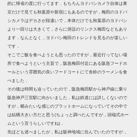
的に帰省の度に行ってます．もちろんヨドバシカメラ自体は東
京だけで見ても秋葉原や新宿にもあるのですが，梅田のヨドバ
シカメラはデカさが段違いで，本体だけでも秋葉原のヨドバシ
より一回りは大きくて，さらに併設のリンクス梅田などもあり
ます．なんとなく，ヨドバシ梅田のトレンドを見るのが楽しい
です．
そこでご飯を食べようとも思ったのですが，最近行ってない場
所で食べようという主旨で，阪急梅田付近にある阪急フードホ
ールという雰囲気の良いフードコートにて舎鈴のラーメンを食
べました．
その後は時間も迫っていたので，阪急梅田駅から神戸線に乗り
阪急神戸三宮駅に向かいました．私は鉄道には詳しくないので
すが，櫛みたいな感じのプラットホームになっていてその中で
は結構大きい方だと思う(ちょっと調べたんですが，頭端式ホー
ムという言うらしいですね)．
先ほども述べましたが，私は阪神地域に住んでいたのですが，