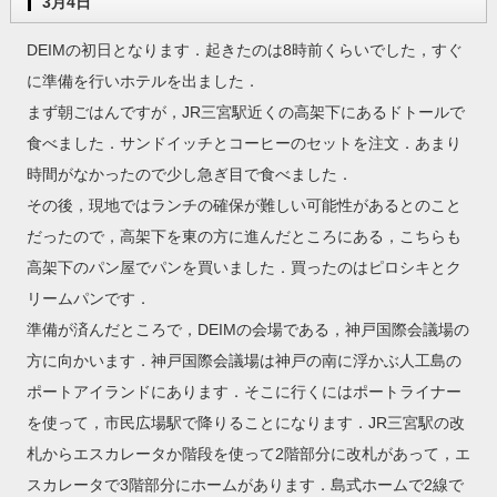
3月4日
DEIMの初日となります．起きたのは8時前くらいでした，すぐ
に準備を行いホテルを出ました．
まず朝ごはんですが，JR三宮駅近くの高架下にあるドトールで
食べました．サンドイッチとコーヒーのセットを注文．あまり
時間がなかったので少し急ぎ目で食べました．
その後，現地ではランチの確保が難しい可能性があるとのこと
だったので，高架下を東の方に進んだところにある，こちらも
高架下のパン屋でパンを買いました．買ったのはピロシキとク
リームパンです．
準備が済んだところで，DEIMの会場である，神戸国際会議場の
方に向かいます．神戸国際会議場は神戸の南に浮かぶ人工島の
ポートアイランドにあります．そこに行くにはポートライナー
を使って，市民広場駅で降りることになります．JR三宮駅の改
札からエスカレータか階段を使って2階部分に改札があって，エ
スカレータで3階部分にホームがあります．島式ホームで2線で