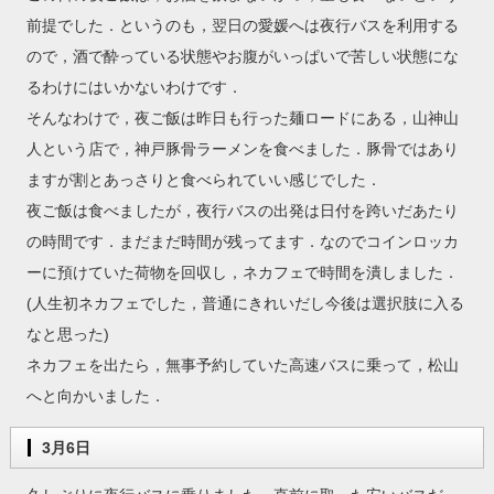
前提でした．というのも，翌日の愛媛へは夜行バスを利用する
ので，酒で酔っている状態やお腹がいっぱいで苦しい状態にな
るわけにはいかないわけです．
そんなわけで，夜ご飯は昨日も行った麺ロードにある，山神山
人という店で，神戸豚骨ラーメンを食べました．豚骨ではあり
ますが割とあっさりと食べられていい感じでした．
夜ご飯は食べましたが，夜行バスの出発は日付を跨いだあたり
の時間です．まだまだ時間が残ってます．なのでコインロッカ
ーに預けていた荷物を回収し，ネカフェで時間を潰しました．
(人生初ネカフェでした，普通にきれいだし今後は選択肢に入る
なと思った)
ネカフェを出たら，無事予約していた高速バスに乗って，松山
へと向かいました．
3月6日