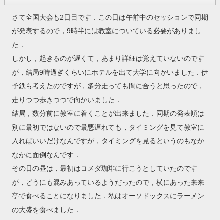
さて全国大会も2日目です．この日は午前中のセッションで同期
が発表するので，9時半には教室についている必要がありまし
た．
しかし，起きるのが遅くて，あまり詳細は覚えていないのです
が，結局9時過ぎくらいにホテルを出て大学に向かいました．伊
予鉄も考えたのですが，多分走っても間に合うと思ったので，
走りつつ歩きつつで向かいました．
結局，数分前に教室に着くことが出来ました．同期の発表順は
別に最初ではないので最悪遅れても，タイミングを見て教室に
入ればいいだけなんですが，タイミングを見るというのもなか
なかに面倒なんです．
その日の昼は，最初はコメダ珈琲に行こうとしていたのです
が，どうにも混みあっているようだったので，横にあった来来
亭で食べることになりました．私はオーソドックスにラーメン
の大盛を食べました．