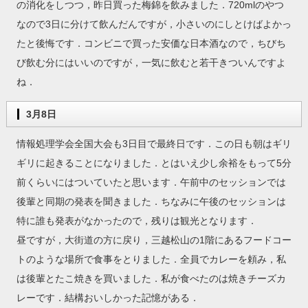
の消化をしつつ，昨日買った梅錦を飲みました．720mlのやつ
なので3日に分けて飲んだんですが，小さいのにしとけばよかっ
たと後悔です．コンビニで買った安価な日本酒なので，ちびち
び飲む分にはいいのですが，一気に飲むと若干きついんですよ
ね．
3月8日
情報処理学会全国大会も3日目で最終日です．この日も朝はギリ
ギリに起きることになりました．とはいえ少し余裕をもって5分
前くらいにはついていたと思います．午前中のセッションでは
後輩と同期の発表を聞きました．ちなみに午後のセッションは
特に誰も発表がなかったので，残りは観光となります．
昼ですが，大街道の方に戻り，三越松山の1階にあるフードコー
トのような場所で食事をとりました．全員でカレーを頼み，私
は後輩とたこ焼きを買いました．私が食べたのは焼きチーズカ
レーです．結構おいしかった記憶がある．