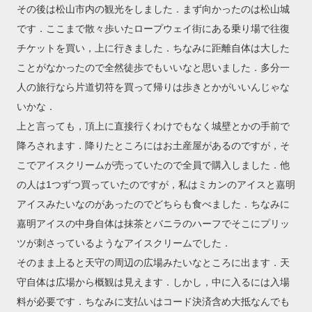
その後は松山市内の観光をしました．まず向かったのは松山城
です．ここまで散々歩いたロープウェイ街にある乗り場で往復
チケットを買い，上に行きました．ちなみに距離自体は大した
ことがなかったので全然徒歩でもいいなと思いました．多分一
人の旅行なら片道切符を買って帰りは歩きとかがいいんじゃな
いかな．
上と言っても，頂上に直接行くわけでもなく城壁とかの手前で
降ろされます．降りたところにはお土産屋があるのですが，そ
こでアイスクリームが売っていたので全員で購入しました．他
の人は1つずつ買っていたのですが，私はミカンのアイスと嘉明
アイスみたいなのがあったのでどちらも食べました．ちなみに
嘉明アイスの中身自体は抹茶とバニラのハーフでそこにプリッ
ツが刺さっているようなアイスクリームでした．
そのまま上ると天守の周辺の広場みたいなところに出ます．天
守自体は広場から概観は見えます．しかし，中に入るには入場
料が必要です．ちなみに支払いはコード決済含め大抵なんでも