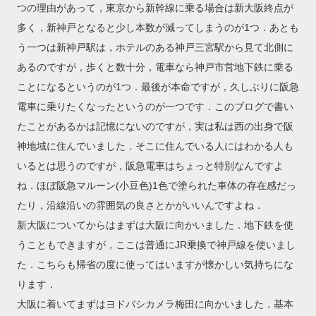
つの理由があって，東京から新幹線に乗る場合は新大阪終点が
多く，新神戸となると少し本数が減ってしまうのが1つ．あとも
う一つは新神戸駅は，ホテルのある神戸三宮駅から見て北側に
あるのですが，歩くと数十分，電車なら神戸市営地下鉄に乗る
ことになるというのが1つ．最後が本命ですが，久しぶりに阪急
電車に乗りたくなったというのが一つです．このブログで書い
たことがあるかは記憶にないのですが，実は私は西の出身で阪
神地域に住んでいました．そこに住んでいる人にはわかる人も
いるとは思うのですが，阪急電車はちょっと特別なんですよ
ね．ほぼ阪急マルーン(小豆色)1色で塗られた車体の存在感だっ
たり，沿線沿いの雰囲気の良さとかがいいんですよね．
新大阪についてからはまずは大阪に向かいました．地下鉄を使
うこともできますが，ここは普通にJR乗換で神戸線を使いまし
た．こちらも帰省の度に使ってはいますが懐かしい気持ちにな
ります．
大阪に着いてまずはヨドバシカメラ梅田に向かいました．基本