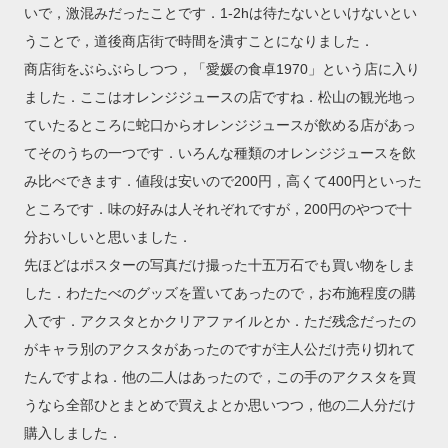
いで，激混みだったことです．1-2hは待たないといけないとい
うことで，道後商店街で時間を潰すことになりました．
商店街をぶらぶらしつつ，「愛媛の食卓1970」という店に入り
ました．ここはオレンジジュースの店ですね．松山の観光地っ
ていたるところに蛇口からオレンジジュースが飲める店があっ
てそのうちの一つです．いろんな種類のオレンジジュースを飲
み比べできます．値段は安いので200円，高くて400円といった
ところです．味の好みは人それぞれですが，200円のやつで十
分おいしいと思いました．
先ほどはポスターの写真だけ撮った十五万石でも買い物をしま
した．わたたべのグッズを置いてあったので，お布施程度の購
入です．アクスタとかクリアファイルとか．ただ残念だったの
がキャラ別のアクスタがあったのですが主人公だけ売り切れて
たんですよね．他の二人はあったので，この手のアクスタを買
うなら全部ひとまとめで買えよとか思いつつ，他の二人分だけ
購入しました．