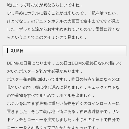
域によって呼び方が異なるらしいですね．
少し早めにホテルに着くことが出来たので，「私を喰べたい，
ひとでなし」のアニメをホテルの大画面で途中までですが見ま
した．ずっと友達からおすすめされていたので，愛媛に行くな
らということでこのタイミングで見ました．
3月5日
DEIMの2日目になります．この日はDEIMの最終日なので貼って
おいたポスターを剥がす必要があります．
ポスター発表順は終わってますし，昨日の時点で気になるのは
見ていたので，朝は少し遅めに起きました．チェックアウトな
ので荷物をすべてまとめて，ホテルを出ました．
ホテルを出てまず最初に重たい荷物を近くのコインロッカーに
置きました．そして朝は地下街にある，神戸珈琲物語で，サン
ドイッチとコーヒーを注文しました．小さめのポットで自分で
コーヒーを入れるタイプでなかなかよかったです．