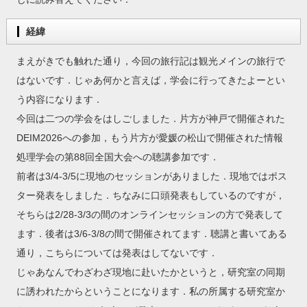
経緯
まえがきでも触れた通り，今回の旅行記は観光メインの旅行で
はないです．じゃあ何かと言えば，学会に行ってきたよーとい
う内容になります．
今回は二つの学会をはしごしました．片方が神戸で開催された
DEIM2026への参加，もう片方が愛媛の松山で開催された情報
処理学会の第88回全国大会への聴講参加です．
前者は3/4-3/5に現地のセッションがありました．現地ではポス
ター発表をしました．ちなみに口頭発表もしているのですが，
そちらは2/28-3/3の間のオンラインセッションの方で発表して
ます．後者は3/6-3/8の間で開催されてます．聴講と書いてある
通り，こちらについては発表はしてないです．
じゃあなんでわざわざ現地に赴いたかというと，研究室の同期
に誘われたからということになります．私の所属する研究室か