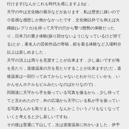
行けます(なんかこれも時代を感じますよね)．
天守の中は文化物の展示などがあります．私は歴史に疎いので
小並感な感想しか抱かなかったです．文化物以外でも例えば火
縄銃(レプリカ)を持って天守の穴から撃つ態勢の体験だった
り，日本刀の重さ体験(振り回せないようになっているけど持て
る)とか，著名人の芸術作品の寄稿，鎧を着る体験など入場料分
以上は楽しめました．
天守の頂上は周りを見渡すことが出来ます．少し遠いですが海
を見たり，道後温泉の方を見たりすることが出来ます(ただ，道
後温泉は一回行ってみてからじゃないとわかりにくいかも．い
かんせんホテルもビルみたいなのばかりなので)．
同期達に天守から手を振っている写真を撮るから，少し待って
てと言われたので，外の広場から天守にいる私が手を振ってい
る写真なんかも取りました．なんかこういうノリもなくなって
いくと考えると少し寂しいですね．
その後は普通に下山して，次は道後温泉に向かいました．伊予