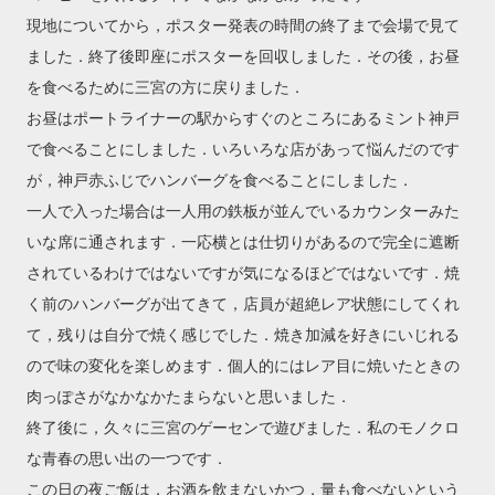
現地についてから，ポスター発表の時間の終了まで会場で見て
ました．終了後即座にポスターを回収しました．その後，お昼
を食べるために三宮の方に戻りました．
お昼はポートライナーの駅からすぐのところにあるミント神戸
で食べることにしました．いろいろな店があって悩んだのです
が，神戸赤ふじでハンバーグを食べることにしました．
一人で入った場合は一人用の鉄板が並んでいるカウンターみた
いな席に通されます．一応横とは仕切りがあるので完全に遮断
されているわけではないですが気になるほどではないです．焼
く前のハンバーグが出てきて，店員が超絶レア状態にしてくれ
て，残りは自分で焼く感じでした．焼き加減を好きにいじれる
ので味の変化を楽しめます．個人的にはレア目に焼いたときの
肉っぽさがなかなかたまらないと思いました．
終了後に，久々に三宮のゲーセンで遊びました．私のモノクロ
な青春の思い出の一つです．
この日の夜ご飯は，お酒を飲まないかつ，量も食べないという