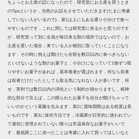
ちょっとお土産の話になったので，研究室にお土産を買うとき
のTipsというか，当然のお話をさせていただきます(たまに考慮
していない人がいるので)．第1は上にもある通り小分けで食べ
やすいものです．これに関しては研究室に依るかと思うのです
が，研究室って別に全員が毎日来る類の場所ではないので，お
土産を置いた場合，来ている人が個別に取っていくことになり
ます．その時に例えば開けたら全部を数日以内に食べきらない
といけないような類のお菓子と，小分けになっていて1個ずつ取
りやすいお菓子があれば，基本後者が選ばれます．何なら前者
は前者だけだったとしても取る気になれない人が多いです．何
せ，実利では数日以内の消化という制約が掛かりますし，精神
的な部分で言えば，この限られたお菓子を自分が開けちゃって
いいのかという葛藤を生みます．第2に賞味期限はある程度は長
いものです．第3に保存方法です，冷蔵庫が日常的に使われてい
て適切に管理されていない限りは常温保存なお菓子がいいで
す．最低限ここに述べたことは考慮に入れて買ってほしいなと