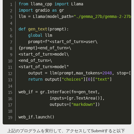
from
 llama_cpp 
import
import
 gradio 
as
 gr

llm 
=
 Llama
(
model_path
=
"./gemma_27b/gemma-2-27b-
def
gen_text
(
prompt
)
:
global
 llm

    prompt
=
f"
<
start_of_turn
>
{
prompt
}
<
end_of_turn
>
<
start_of_turn
>
<
end_of_turn
>
<
start_of_turn
>
model"

    output 
=
 llm
(
prompt
,
max_tokens
=
2048
,
 stop
=
[
"
return
 output
[
"choices"
]
[
0
]
[
"text"
]
web_if 
=
 gr
.
Interface
(
fn
=
gen_text
,
             inputs
=
[
gr
.
TextArea
(
)
]
,
             outputs
=
[
"markdown"
]
)
web_if
.
launch
(
)
上記のプログラムを実行して、アクセスしてSubmitすると以下