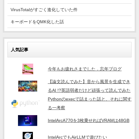
VirusTotalがすごく進化していた件
キーボードをQMK化した話
人気記事
今年もお疲れさまでした．忘年ブログ
【論文読んでみた】音から風景を生成でき
るAI !?英語弱者だけど頑張って読んでみた
Pythonのexecで詰まった話と、それに関す
る一考察
IntelArcA770を3枚乗せればVRAMは48GB
IntelArcでもAirLLMで遊びたい