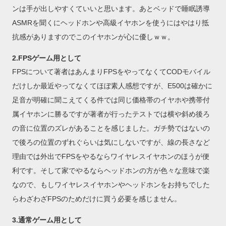
ンは手が出しやすくていいと思います。あとベッドで睡眠誘導
ASMRを聞くにヘッドホンや高級イヤホンを使うにはやはり抵
抗感がありますのでこのイヤホンが心に優しｗｗ。
2.FPSゲーム用として
FPSについて著者はあんまりFPSをやってなくてCODモバイル
だけしか最近やってなくてほぼ素人感想ですが、E500は確かに
足音が明確に聞こえてくる件では同じ価格帯のイヤホや携帯付
属イヤホンに勝るですが著者が行ったテストでは横や斜め後ろ
の音に位置のズレがあることを感じました。ガチ勢ではないの
で後ろの位置のずれぐらいは気にしないですが、線の長さなど
理由では外出でFPSをやるならワイヤレスイヤホンのほうが便
利です。そして家でやるならヘッドホンの方が色々な意味で楽
なので、もしワイヤレスイヤホンやヘッドホンをお持ちでした
らわざわざFPSのためだけに買う必要を感じません。
3.通常ゲーム用として