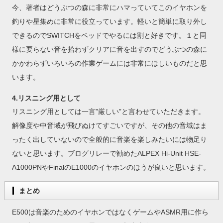
今、著者はどうぶつの森に非常にハマっていてこのイヤホンを
釣りや星集めに非常に役立っています。軽いと簡単に取り外し
できるのでSWITCHをベッドでやるには割と好きです。１と同
様に要らない音を拾わずクリアに音を出すのでどうぶつの森に
かかわらずいろいろの作業ゲームには非常にほしいものだと思
います。
4.リスニング用として
リスニング用としては一言”厳しい”と言わせていただきます。
解像度や中音域が飛びぬけてすごいですが、その他の音域はま
ったく出していないので全般的に音楽を楽しみたいには物足り
ないと思います。ブログリレーで勧めたALPEX Hi-Unit HSE-
A1000PNやFinalのE1000のイヤホンのほうが良いと思います。
まとめ
E500は音楽のためのイヤホンではなくゲームやASMR用に作ら