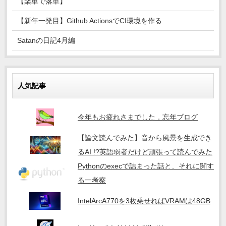
【楽単で落単】
【新年一発目】Github ActionsでCI環境を作る
Satanの日記4月編
人気記事
今年もお疲れさまでした．忘年ブログ
【論文読んでみた】音から風景を生成でき
るAI !?英語弱者だけど頑張って読んでみた
Pythonのexecで詰まった話と、それに関す
る一考察
IntelArcA770を3枚乗せればVRAMは48GB