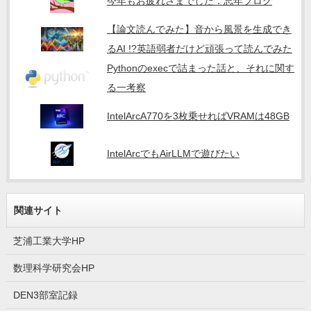
今年もお疲れさまでした．忘年ブログ
【論文読んでみた】音から風景を生成でき
るAI !?英語弱者だけど頑張って読んでみた
Pythonのexecで詰まった話と、それに関す
る一考察
IntelArcA770を3枚乗せればVRAMは48GB
IntelArcでもAirLLMで遊びたい
関連サイト
芝浦工業大学HP
数理科学研究会HP
DEN3部室記録