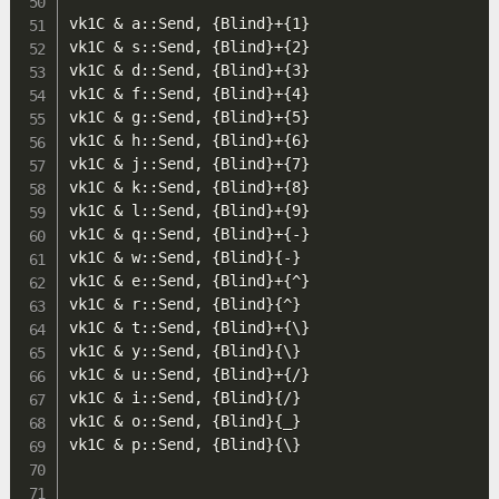
vk1C & a::Send, {Blind}+{1}

vk1C & s::Send, {Blind}+{2}

vk1C & d::Send, {Blind}+{3}

vk1C & f::Send, {Blind}+{4}

vk1C & g::Send, {Blind}+{5}

vk1C & h::Send, {Blind}+{6}

vk1C & j::Send, {Blind}+{7}

vk1C & k::Send, {Blind}+{8}

vk1C & l::Send, {Blind}+{9}

vk1C & q::Send, {Blind}+{-}

vk1C & w::Send, {Blind}{-}

vk1C & e::Send, {Blind}+{^}

vk1C & r::Send, {Blind}{^}

vk1C & t::Send, {Blind}+{\}

vk1C & y::Send, {Blind}{\}

vk1C & u::Send, {Blind}+{/}

vk1C & i::Send, {Blind}{/}

vk1C & o::Send, {Blind}{_}

vk1C & p::Send, {Blind}{\}
