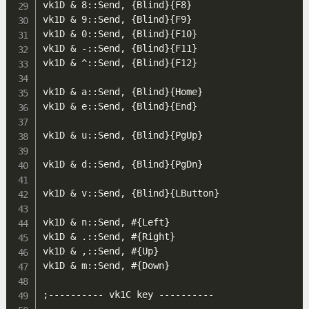
vk1D & 8::Send, {Blind}{F8}

vk1D & 9::Send, {Blind}{F9}

vk1D & 0::Send, {Blind}{F10}

vk1D & -::Send, {Blind}{F11}

vk1D & ^::Send, {Blind}{F12}

vk1D & a::Send, {Blind}{Home}

vk1D & e::Send, {Blind}{End}

vk1D & u::Send, {Blind}{PgUp}

vk1D & d::Send, {Blind}{PgDn}

vk1D & v::Send, {Blind}{LButton}

vk1D & n::Send, #{Left}

vk1D & .::Send, #{Right}

vk1D & ,::Send, #{Up}

vk1D & m::Send, #{Down}

;---------- vk1C key ----------
