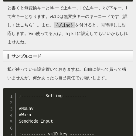
と書くと無変換キーとiキーで上キー、jで左キー、kで下キー、l
で右キーとなります。vk1Dは無変換キーのキーコードです（詳
しくは
こちら
）。また、
{Blind}
を付けると、同時押しに対
応します。Vim使ってる人は、h j k l に設定してもいいかもしれ
ませんね。
サンプルコード
私が使っている設定置いておきますね。自由に使って貰って構
いませんが、何かあったら自己責任でお願いします。
;----------Setting----------

#NoEnv

#Warn

SendMode Input

;---------- vk1D key ----------
