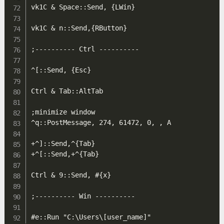
vk1C & Space::Send, {LWin}

vk1C & n::Send,{RButton}

;---------- Ctrl ----------

^[::Send, {Esc}

Ctrl & Tab::AltTab

;minimize window

^q::PostMessage, 274, 61472, 0, , A

+^]::Send,^{Tab}

+^[::Send,+^{Tab}

Ctrl & 9::Send, #{x}

;---------- Win ----------
