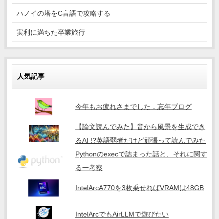
ハノイの塔をC言語で攻略する
実利に満ちた卒業旅行
人気記事
今年もお疲れさまでした．忘年ブログ
【論文読んでみた】音から風景を生成でき
るAI !?英語弱者だけど頑張って読んでみた
Pythonのexecで詰まった話と、それに関す
る一考察
IntelArcA770を3枚乗せればVRAMは48GB
IntelArcでもAirLLMで遊びたい