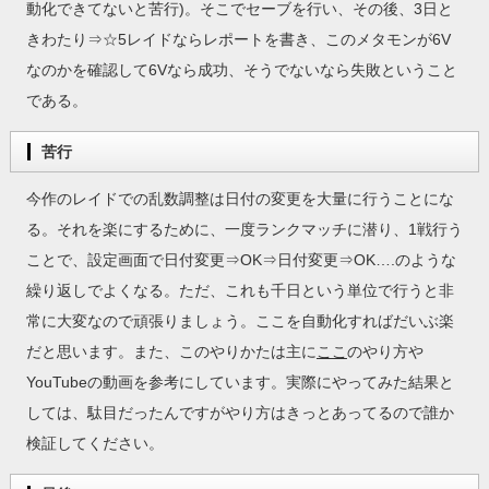
動化できてないと苦行)。そこでセーブを行い、その後、3日と
きわたり⇒☆5レイドならレポートを書き、このメタモンが6V
なのかを確認して6Vなら成功、そうでないなら失敗ということ
である。
苦行
今作のレイドでの乱数調整は日付の変更を大量に行うことにな
る。それを楽にするために、一度ランクマッチに潜り、1戦行う
ことで、設定画面で日付変更⇒OK⇒日付変更⇒OK….のような
繰り返しでよくなる。ただ、これも千日という単位で行うと非
常に大変なので頑張りましょう。ここを自動化すればだいぶ楽
だと思います。また、このやりかたは主に
ここ
のやり方や
YouTubeの動画を参考にしています。実際にやってみた結果と
しては、駄目だったんですがやり方はきっとあってるので誰か
検証してください。