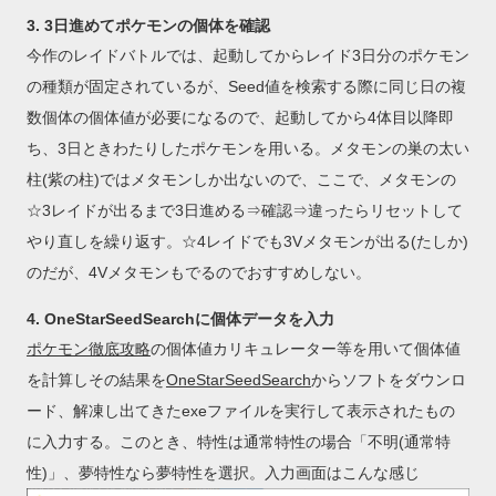
3. 3日進めてポケモンの個体を確認
今作のレイドバトルでは、起動してからレイド3日分のポケモン
の種類が固定されているが、Seed値を検索する際に同じ日の複
数個体の個体値が必要になるので、起動してから4体目以降即
ち、3日ときわたりしたポケモンを用いる。メタモンの巣の太い
柱(紫の柱)ではメタモンしか出ないので、ここで、メタモンの
☆3レイドが出るまで3日進める⇒確認⇒違ったらリセットして
やり直しを繰り返す。☆4レイドでも3Vメタモンが出る(たしか)
のだが、4Vメタモンもでるのでおすすめしない。
4. OneStarSeedSearchに個体データを入力
ポケモン徹底攻略
の個体値カリキュレーター等を用いて個体値
を計算しその結果を
OneStarSeedSearch
からソフトをダウンロ
ード、解凍し出てきたexeファイルを実行して表示されたもの
に入力する。このとき、特性は通常特性の場合「不明(通常特
性)」、夢特性なら夢特性を選択。入力画面はこんな感じ