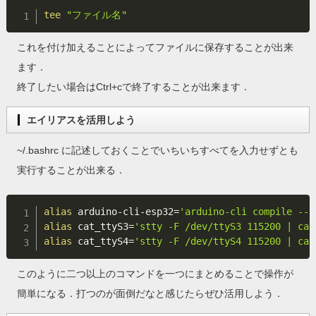
tee
"ファイル名"
これを付け加えることによってファイルに保存することが出来
ます．
終了したい場合はCtrl+cで終了することが出来ます．
エイリアスを活用しよう
~/.bashrc に記述しておくことでいちいちすべてを入力せずとも
実行することが出来る．
alias
 arduino-cli-esp32
=
'arduino-cli compile --f
alias
cat_ttyS3
=
'stty -F /dev/ttyS3 115200 | cat
alias
cat_ttyS4
=
'stty -F /dev/ttyS4 115200 | cat
このように二つ以上のコマンドを一つにまとめることで操作が
簡単になる．打つのが面倒だなと感じたらぜひ活用しよう．