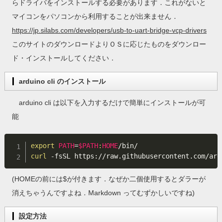
らドライバをインストールする必要があります．これがないと
マイコンをパソコンから利用することが出来ません．
https://jp.silabs.com/developers/usb-to-uart-bridge-vcp-drivers
このサイトのダウンロードよりＯＳに応じたものをダウンロー
ド・インストールしてください．
arduino cli のインストール
arduino cli は以下を入力するだけで簡単にインストールが可
能
export
PATH
=
$PATH
:
HOME
curl
 -fsSL https://raw.githubusercontent.com/ard
(HOMEの前には$が付きます．なぜか二個使用するとダラーが
消えちゃうんですよね．Markdown ってむずかしいですね)
設定方法