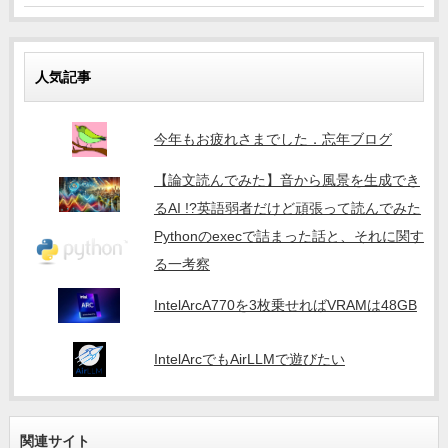
人気記事
今年もお疲れさまでした．忘年ブログ
【論文読んでみた】音から風景を生成でき
るAI !?英語弱者だけど頑張って読んでみた
Pythonのexecで詰まった話と、それに関す
る一考察
IntelArcA770を3枚乗せればVRAMは48GB
IntelArcでもAirLLMで遊びたい
関連サイト