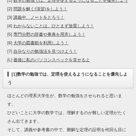
[1]
数学の勉強では、定理を使えるようになることを優先しよう
[2]
問題を解く(演習)をしよう！
[3]
講義中、ノートをとろう！
[4]
わからないことは、ひとまず放置しよう！
[5]
専門分野の辞書や事典を用意しよう！
[6]
大学の図書館を利用しよう！
[7]
自分なりの勉強法を見つけよう！
[L]
最後に私のパソコンスペックを見せるよ
[1]数学の勉強では、定理を使えるようになることを優先しよ
う
ほとんどの理系大学生が、数学の勉強をさせられると思いま
す。
ひどいことに大学の数学では、理解するのが難しい定理がたく
さん出てきます。
そして、講義や参考書の中で、難解な定理の証明を何回も目に