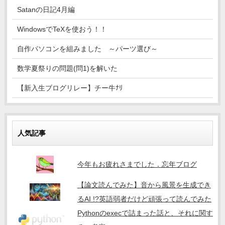
Satanの日記4月編
WindowsでTeXを使おう！！
自作パソコンを組みました ～パーツ選び～
数学夏祭りの問題(問1)を解いた
【新入生ブログリレー】チー牛ﾅﾘ
人気記事
今年もお疲れさまでした．忘年ブログ
【論文読んでみた】音から風景を生成でき
るAI !?英語弱者だけど頑張って読んでみた
Pythonのexecで詰まった話と、それに関す