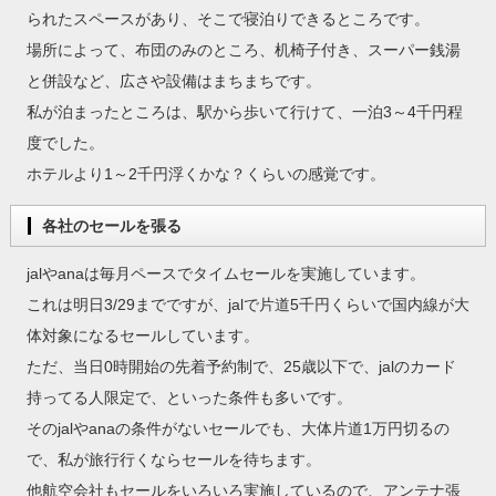
られたスペースがあり、そこで寝泊りできるところです。
場所によって、布団のみのところ、机椅子付き、スーパー銭湯
と併設など、広さや設備はまちまちです。
私が泊まったところは、駅から歩いて行けて、一泊3～4千円程
度でした。
ホテルより1～2千円浮くかな？くらいの感覚です。
各社のセールを張る
jalやanaは毎月ペースでタイムセールを実施しています。
これは明日3/29までですが、jalで片道5千円くらいで国内線が大
体対象になるセールしています。
ただ、当日0時開始の先着予約制で、25歳以下で、jalのカード
持ってる人限定で、といった条件も多いです。
そのjalやanaの条件がないセールでも、大体片道1万円切るの
で、私が旅行行くならセールを待ちます。
他航空会社もセールをいろいろ実施しているので、アンテナ張