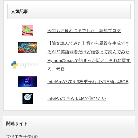
人気記事
今年もお疲れさまでした．忘年ブログ
【論文読んでみた】音から風景を生成でき
るAI !?英語弱者だけど頑張って読んでみた
Pythonのexecで詰まった話と、それに関す
る一考察
IntelArcA770を3枚乗せればVRAMは48GB
IntelArcでもAirLLMで遊びたい
関連サイト
芝浦工業大学HP