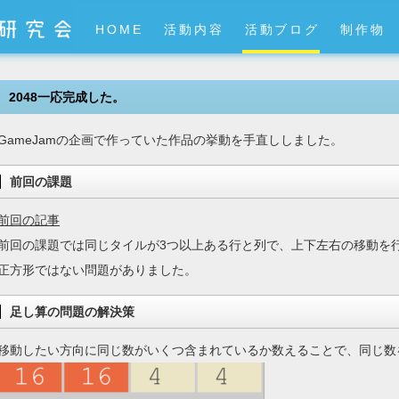
HOME
活動内容
活動ブログ
制作物
2048一応完成した。
GameJamの企画で作っていた作品の挙動を手直ししました。
前回の課題
前回の記事
前回の課題では同じタイルが3つ以上ある行と列で、上下左右の移動を
正方形ではない問題がありました。
足し算の問題の解決策
移動したい方向に同じ数がいくつ含まれているか数えることで、同じ数