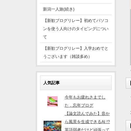
新潟一人旅(続き)
【新歓ブログリレー】初めてパソコ
ンを使う人向けのタイピングについ
て
【新歓ブログリレー】入学おめでと
うございます（雑談多め）
人気記事
今年もお疲れさまでし
た．忘年ブログ
【論文読んでみた】音か
ら風景を生成できるAI !?
英語弱者だけど頑張って