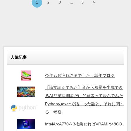
1
2
3
…
5
>
人気記事
今年もお疲れさまでした．忘年ブログ
【論文読んでみた】音から風景を生成でき
るAI !?英語弱者だけど頑張って読んでみた
Pythonのexecで詰まった話と、それに関す
る一考察
IntelArcA770を3枚乗せればVRAMは48GB