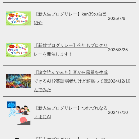
【新入生ブログリレー】ken39の自己
2025/7/9
紹介
【新歓ブログリレー】今年もブログリ
2025/3/25
レーを開催します！
【論文読んでみた】音から風景を生成
できるAI !?英語弱者だけど頑張って読
2024/12/10
んでみた
【新入生ブログリレー】つれづれなる
2024/7/10
ままにAI