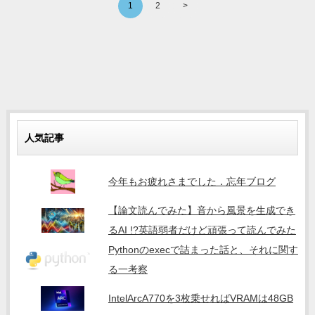
1
2
>
人気記事
今年もお疲れさまでした．忘年ブログ
【論文読んでみた】音から風景を生成でき
るAI !?英語弱者だけど頑張って読んでみた
Pythonのexecで詰まった話と、それに関す
る一考察
IntelArcA770を3枚乗せればVRAMは48GB