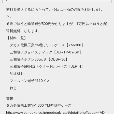
材料を購入するにあたって、今回は千石の通販を利用しまし
た。
通販で買うと輸送費が500円かかりますが、1万円以上買うと配
送料無料になります。
【材料一覧】
・タカチ電機工業YM型アルミケース【YM-300】
・三和電子ジョイスティック【JLF-TP-8Y-SK】
・三和電子ボタン30φx 8 【OBSF-30】
・三和電子5PINコネクター付ハーネス【JLF-H】
・配線材1m
・ファストン端子#110メス
・ねじ
筐体
タカチ電機工業YM-300 YM型薄型ケース
http://www.sengoku.co.jp/mod/sgk_cart/detail.php?code=4ADI-