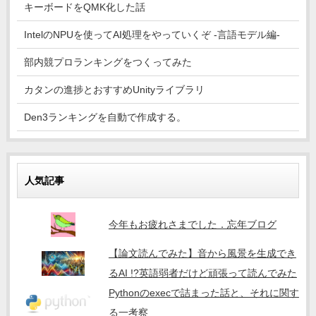
キーボードをQMK化した話
IntelのNPUを使ってAI処理をやっていくぞ -言語モデル編-
部内競プロランキングをつくってみた
カタンの進捗とおすすめUnityライブラリ
Den3ランキングを自動で作成する。
人気記事
今年もお疲れさまでした．忘年ブログ
【論文読んでみた】音から風景を生成でき
るAI !?英語弱者だけど頑張って読んでみた
Pythonのexecで詰まった話と、それに関す
る一考察