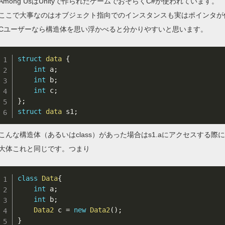
Among UsはUnityで作られたゲームでおそらくC#が使われています。
ここで大事なのはオブジェクト指向でのインスタンスも実はポインタが
Cユーザーなら構造体を思い浮かべると分かりやすいと思います。
struct
data
{
int
 a
;
int
 b
;
int
 c
;
}
;
struct
data
 s1
;
こんな構造体（あるいはclass）があった場合はs1.aにアクセスする際
大体これと同じです。つまり
class
Data
{
int
 a
;
int
 b
;
Data2
 c 
=
new
Data2
(
)
;
}