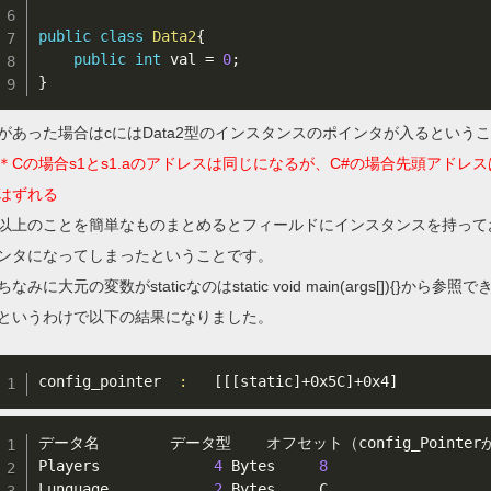
public
class
Data2
{
public
int
 val 
=
0
;
}
があった場合はcにはData2型のインスタンスのポインタが入るという
＊Cの場合s1とs1.aのアドレスは同じになるが、C#の場合先頭アドレス
はずれる
以上のことを簡単なものまとめるとフィールドにインスタンスを持って
ンタになってしまったということです。
ちなみに大元の変数がstaticなのはstatic void main(args[]){}か
というわけで以下の結果になりました。
config_pointer  
:
[
[
[
static
]
+0x5C
]
+0x4
]
データ名        データ型    オフセット（config_Pointer
Players             
4
 Bytes     
8
Lunguage            
2
 Bytes     C
