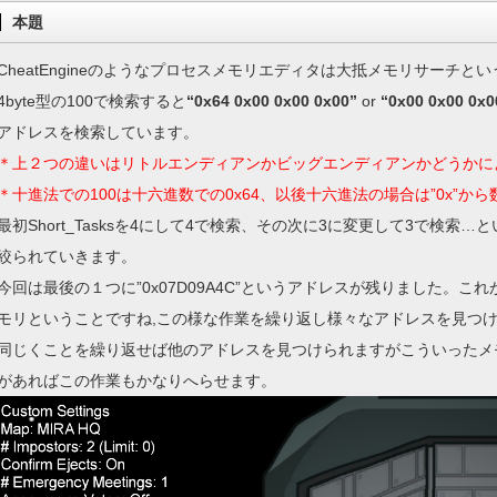
本題
CheatEngineのようなプロセスメモリエディタは大抵メモリサーチと
4byte型の100で検索すると
“0x64 0x00 0x00 0x00”
or
“0x00 0x00 0x0
アドレスを検索しています。
＊上２つの違いはリトルエンディアンかビッグエンディアンかどうかに
＊十進法での100は十六進数での0x64、以後十六進法の場合は”0x”か
最初Short_Tasksを4にして4で検索、その次に3に変更して3で検
絞られていきます。
今回は最後の１つに”0x07D09A4C”というアドレスが残りました。これが
モリということですね,この様な作業を繰り返し様々なアドレスを見つ
同じくことを繰り返せば他のアドレスを見つけられますがこういったメ
があればこの作業もかなりへらせます。