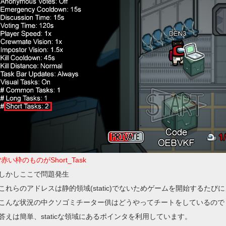
*赤い枠のものがShort_Task
しかしここで問題発生
これらのアドレスは静的領域(static)でないためゲームを開始するた
こんな状況の中クソゴミチーター供はどうやってチートをしているので
答えは簡単、staticな領域にあるポインタを利用しています。