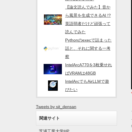
【論文読んでみた】音か
ら風景を生成できるAI !?
英語弱者だけど頑張って
読んでみた
Pythonのexecで詰まった
話と、それに関する一考
察
IntelArcA770を3枚乗せれ
ばVRAMは48GB
IntelArcでもAirLLMで遊
びたい
Tweets by sit_densan
関連サイト
芝浦工業大学HP