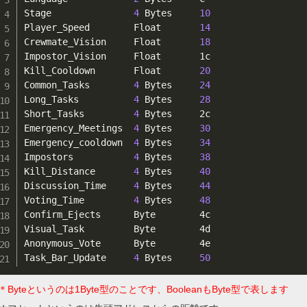
Stage               
4
 Bytes     
10
Player_Speed        Float       
14
Crewmate_Vision     Float       
18
Impostor_Vision     Float       1c

Kill_Cooldown       Float       
20
Common_Tasks        
4
 Bytes     
24
Long_Tasks          
4
 Bytes     
28
Short_Tasks         
4
 Bytes     2c

Emergency_Meetings  
4
 Bytes     
30
Emergency_cooldown  
4
 Bytes     
34
Impostors           
4
 Bytes     
38
Kill_Distance       
4
 Bytes     
40
Discussion_Time     
4
 Bytes     
44
Voting_Time         
4
 Bytes     
48
Confirm_Ejects      Byte        4c

Visual_Task         Byte        4d

Anonymous_Vote      Byte        4e

Task_Bar_Update     
4
 Bytes     
50
＊Byteというのは1Byte型のことです、BooleanもByte型で表します