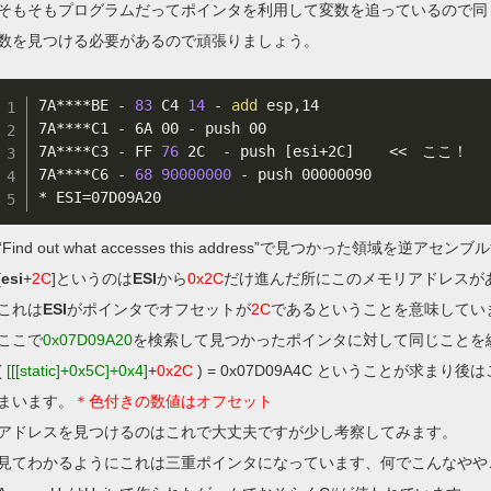
そもそもプログラムだってポインタを利用して変数を追っているので同じこ
数を見つける必要があるので頑張りましょう。
7A****BE - 
83
 C4 
14
 - 
add
 esp,14

7A****C1 - 6A 00 - push 00

7A****C3 - FF 
76
 2C  - push 
[
esi+2C
]
<<
　ここ！

7A****C6 - 
68
90000000
 - push 00000090

* 
ESI
=
“Find out what accesses this address”で見つかった領域
[
esi
+
2C
]というのは
ESI
から
0x2C
だけ進んだ所にこのメモリアドレスが
これは
ESI
がポインタでオフセットが
2C
であるということを意味してい
ここで
0x07D09A20
を検索して見つかったポインタに対して同じことを
(
[[[static]+0x5C]+0x4]
+
0x2C
) = 0x07D09A4C ということが求
まいます。
＊色付きの数値はオフセット
アドレスを見つけるのはこれで大丈夫ですが少し考察してみます。
見てわかるようにこれは三重ポインタになっています、何でこんなやや