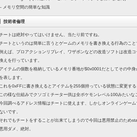
– メモリ空間の簡単な知識
技術者倫理
チートは絶対やってはいけません、当たり前ですね。
チートというのは簡単に言うとゲームのメモリを書き換える行為のこと
例えば、プロアクションリプレイ、ワザポンなどの改造ソフトは改造コ
換えを行っています。
アイテムの個数を格納しているメモリ番地が$0x0001だとしてその中身
を表します。
これを0xFFに書き換えるとアイテムを255個持っている状態に変更す
この様な仕組みでクソゴミチーター供は全ポケモンレベル100みたいな
今回調べるアドレス情報はチートに使えます、しかしオンラインゲーム
ないです。
それでもチートをすることが出来てしまうので今回は悪用禁止のためsta
悪用ダメ、絶対。