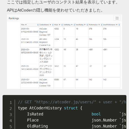
ここでは指定したユーザのコンテスト結果を表示しています。
APIはAtCoderの隠し機能を使わせていただきました。
// GET "https://atcoder.jp/users/" + user + "/hi
type AtCoderHistory 
struct
{
    IsRated                     
bool
        `jso
    Place                       json
.
Number `jso
    OldRating                   json
.
Number `jso