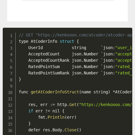
// GET "https://kenkoooo.com/atcoder/atcoder-api
type AtCoderInfo 
struct
{
    UserId            string      `json
:
"user_id
    AcceptedCount     json
.
Number `json
:
"accepte
    AcceptedCountRank json
.
Number `json
:
"accepte
    RatedPointSum     json
.
Number `json
:
"rated_p
    RatedPointSumRank json
.
Number `json
:
"rated_p
}
func 
getAtCoderInfoStruct
(
name string
)
*
AtCoderI
    res
,
 err 
:
=
 http
.
Get
(
"https://kenkoooo.com/a
if
 err 
!=
 nil 
{
        fmt
.
Println
(
err
)
}
    defer res
.
Body
.
Close
(
)