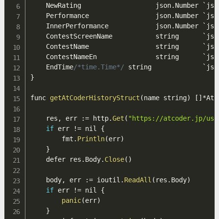
    NewRating                   json
.
Number `jso
    Performance                 json
.
Number `jso
    InnerPerformance            json
.
Number `jso
    ContestScreenName           string      `jso
    ContestName                 string      `jso
    ContestNameEn               string      `jso
    EndTime
/*time.Time*/
 string             `jso
}
func 
getAtCoderHistoryStruct
(
name string
)
[
]
*
AtC
    res
,
 err 
:
=
 http
.
Get
(
"https://atcoder.jp/use
if
 err 
!=
 nil 
{
        fmt
.
Println
(
err
)
}
    defer res
.
Body
.
Close
(
)
    body
,
 err 
:
=
 ioutil
.
ReadAll
(
res
.
Body
)
if
 err 
!=
 nil 
{
panic
(
err
)
}