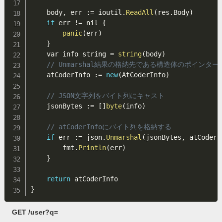
    body
,
 err 
:
=
 ioutil
.
ReadAll
(
res
.
Body
)
if
 err 
!=
 nil 
{
panic
(
err
)
}
    var info string 
=
string
(
body
)
// Unmarshal結果の格納先である構造体のポインタ
    atCoderInfo 
:
=
new
(
AtCoderInfo
)
// JSON文字列をバイト列にキャスト
    jsonBytes 
:
=
[
]
byte
(
info
)
// atCoderInfoにバイト列を格納する
if
 err 
:
=
 json
.
Unmarshal
(
jsonBytes
,
 atCoderI
        fmt
.
Println
(
err
)
}
return
}
GET /user?q=