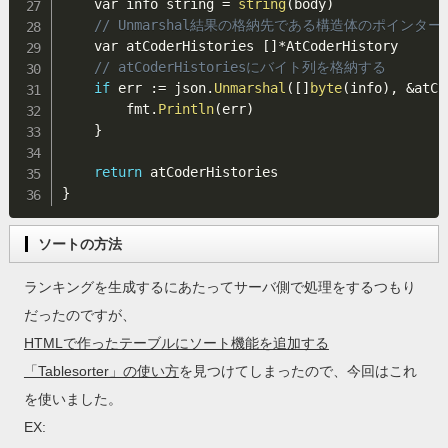
    var info string 
=
string
(
body
)
// Unmarshal結果の格納先である構造体のポインタ
    var atCoderHistories 
[
]
*
AtCoderHistory

// atCoderHistoriesにバイト列を格納する
if
 err 
:
=
 json
.
Unmarshal
(
[
]
byte
(
info
)
,
&
atCo
        fmt
.
Println
(
err
)
}
return
}
ソートの方法
ランキングを生成するにあたってサーバ側で処理をするつもり
だったのですが、
HTMLで作ったテーブルにソート機能を追加する
「Tablesorter」の使い方
を見つけてしまったので、今回はこれ
を使いました。
EX: