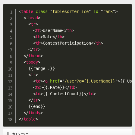
<
table
class
=
"
tablesorter-ice
"
id
=
"
rank
"
>
<
thead
>
<
tr
>
<
th
>
UserName
</
th
>
<
th
>
Rate
</
th
>
<
th
>
ContestParticipation
</
th
>
</
tr
>
</
thead
>
<
tbody
>
    {{range .}}

<
tr
>
<
td
>
<
a
href
=
"
/user?q={{.UserName}}
"
>
{{.Use
<
td
>
{{.Rate}}
</
td
>
<
td
>
{{.ContestCount}}
</
td
>
</
tr
>
    {{end}}

</
tbody
>
</
table
>
さいごに