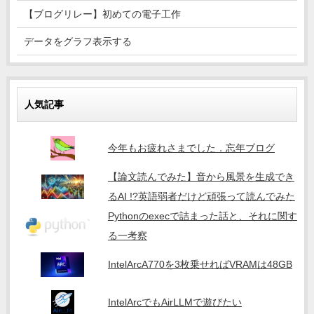
【ブログリレー】初めての電子工作
データをグラフ表示する
人気記事
今年もお疲れさまでした．忘年ブログ
【論文読んでみた】音から風景を生成でき
るAI !?英語弱者だけど頑張って読んでみた
Pythonのexecで詰まった話と、それに関す
る一考察
IntelArcA770を3枚乗せればVRAMは48GB
IntelArcでもAirLLMで遊びたい