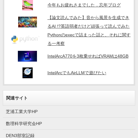
今年もお疲れさまでした．忘年ブログ
【論文読んでみた】音から風景を生成でき
るAI !?英語弱者だけど頑張って読んでみた
Pythonのexecで詰まった話と、それに関す
る一考察
IntelArcA770を3枚乗せればVRAMは48GB
IntelArcでもAirLLMで遊びたい
関連サイト
芝浦工業大学HP
数理科学研究会HP
DEN3部室記録