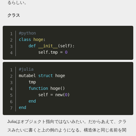
るらしい。
クラス
#python
class
hoge
:
def
__init__
(
self
)
:
        self
.
tmp 
=
0
#julia
mutabel 
struct
 hoge

    tmp

function
 hoge
(
)
        self 
=
 new
(
0
)
end
end
Juliaはオブジェクト指向ではないみたい。だからあえて、クラ
スみたいに書くと上の例のようになる。構造体と同じ名前を関