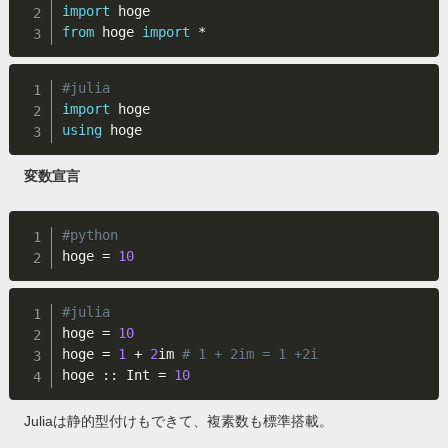
import
from
 hoge 
import
*
#julia
import
using
変数宣言
#python
hoge 
=
10
#julia
hoge 
=
10
hoge 
=
1
+
2
im 
# 1 + 2im = 1 +2i
hoge 
:
:
 Int 
=
10
Juliaは静的型付けもできて、複素数も標準搭載。