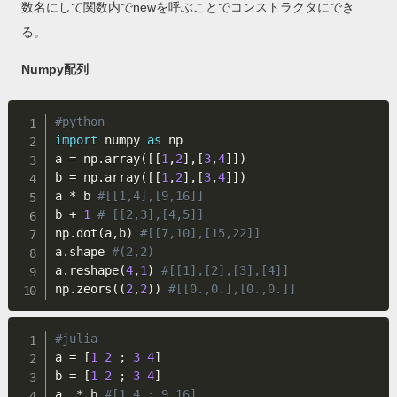
数名にして関数内でnewを呼ぶことでコンストラクタにでき
る。
Numpy配列
#python
import
 numpy 
as
 np

a 
=
 np
.
array
(
[
[
1
,
2
]
,
[
3
,
4
]
]
)
b 
=
 np
.
array
(
[
[
1
,
2
]
,
[
3
,
4
]
]
)
a 
*
 b 
#[[1,4],[9,16]]
b 
+
1
# [[2,3],[4,5]]
np
.
dot
(
a
,
b
)
#[[7,10],[15,22]]
a
.
shape 
#(2,2)
a
.
reshape
(
4
,
1
)
#[[1],[2],[3],[4]]
np
.
zeors
(
(
2
,
2
)
)
#[[0.,0.],[0.,0.]]
#julia
a 
=
[
1
2
;
3
4
]
b 
=
[
1
2
;
3
4
]
a 
.
*
 b 
#[1 4 ; 9 16]