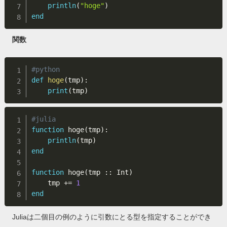
println
(
"hoge"
)
end
関数
#python
def
hoge
(
tmp
)
:
print
(
tmp
)
#julia
function
 hoge
(
tmp
)
:
println
(
tmp
)
end
function
 hoge
(
tmp 
:
:
 Int
)
    tmp 
+=
1
end
Juliaは二個目の例のように引数にとる型を指定することができ