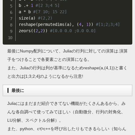
b 
.
+
1
#[2 3;4 5]
a 
*
 b 
#[7 10; 15 22]
size
(
a
)
#(2,2)
reshape
(
permutedims
(
a
)
,
(
4
,
1
)
)
#[1;2;3;4]
zeors
(
(
2
,
2
)
)
#[0.0 0.0 ;0.0 0.0]
最後にNumpy配列について、Juliaの行列に対しての演算は.演算
子をつけることで各要素ごとの演算になる。
また、Juliaの行列は列が基準になるためreshape(a,(4,1))と書く
と出力は[1;3;2;4]のようになるから注意!
最後に
Juliaにはまだまだ紹介できてない機能がたくさんあるから、み
んな各自調べて使ってみてほしい（自動微分、行列の対角化、
LU分解、スペクトル分解）。
また、python、cやc++を呼び出したりもできるらしい（知らん