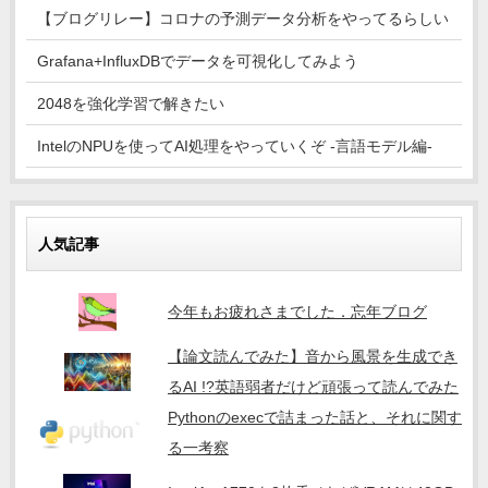
【ブログリレー】コロナの予測データ分析をやってるらしい
Grafana+InfluxDBでデータを可視化してみよう
2048を強化学習で解きたい
IntelのNPUを使ってAI処理をやっていくぞ -言語モデル編-
人気記事
今年もお疲れさまでした．忘年ブログ
【論文読んでみた】音から風景を生成でき
るAI !?英語弱者だけど頑張って読んでみた
Pythonのexecで詰まった話と、それに関す
る一考察