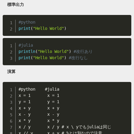
標準出力
#python
print
(
"Hello World"
)
#julia
println
(
"Hello World"
)
#改行あり
print
(
"Hello World"
)
#改行なし
演算
#python    #julia

x = 1       x = 1

y = 1       y = 1

x + y       x + y

x - y       x - y

x * y       x * y

x / y       x / y # x \ yでもjuliaは同じ

x // y      x ÷ y # %とは別なので注意
