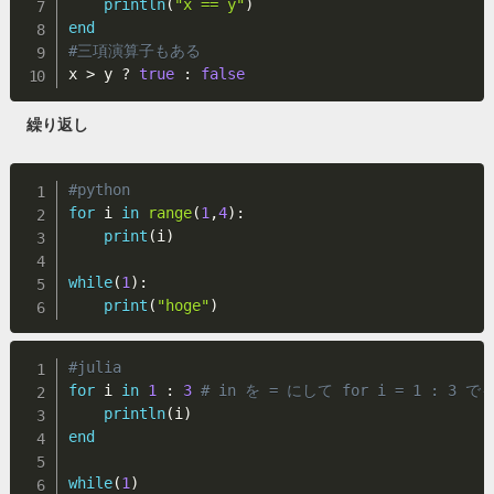
println
(
"x == y"
)
end
#三項演算子もある
x 
>
 y ? 
true
:
false
繰り返し
#python
for
 i 
in
range
(
1
,
4
)
:
print
(
i
)
while
(
1
)
:
print
(
"hoge"
)
#julia
for
 i 
in
1
:
3
# in を = にして for i = 1 : 3 
println
(
i
)
end
while
(
1
)