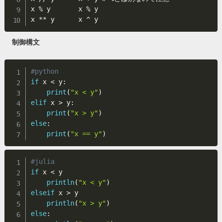
x % y       x % y

制御構文
#python
if
 x 
<
 y
:
print
(
"x < y"
)
elif
 x 
>
 y
:
print
(
"x > y"
)
else
:
print
(
"x == y"
)
#julia
if
 x 
<
 y

println
(
"x < y"
)
elseif
 x 
>
 y

println
(
"x > y"
)
else
: