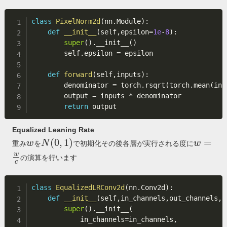
class
PixelNorm2d
(
nn
.
Module
)
:
def
__init__
(
self
,
epsilon
=
1e
-
8
)
:
super
(
)
.
__init__
(
)
        self
.
epsilon 
=
 epsilon

def
forward
(
self
,
inputs
)
:
        denominator 
=
 torch
.
rsqrt
(
torch
.
mean
(
inp
        output 
=
 inputs 
*
 denominator

return
Equalized Leaning Rate
w
N(0,1)
w=\fra
(
0
,
1
)
=
w
N
w
重み
を
で初期化その後各層が実行される度に
{c}
w
の演算を行います
c
class
EqualizedLRConv2d
(
nn
.
Conv2d
)
:
def
__init__
(
self
,
in_channels
,
out_channels
,
k
super
(
)
.
__init__
(
            in_channels
=
in_channels
,