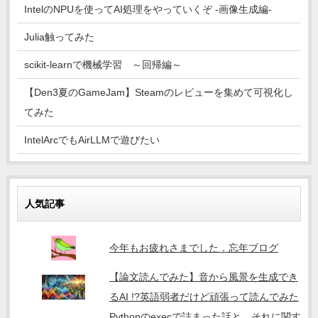
IntelのNPUを使ってAI処理をやっていくぞ -画像生成編-
Julia触ってみた
scikit-learnで機械学習 ～回帰編～
【Den3夏のGameJam】Steamのレビューを集めて可視化し
てみた
IntelArcでもAirLLMで遊びたい
人気記事
今年もお疲れさまでした．忘年ブログ
【論文読んでみた】音から風景を生成でき
るAI !?英語弱者だけど頑張って読んでみた
Pythonのexecで詰まった話と、それに関す