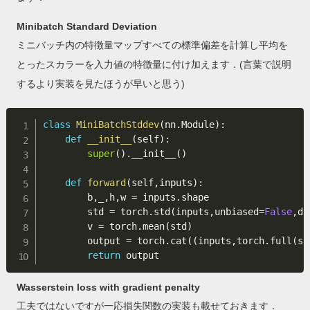
Minibatch Standard Deviation
ミニバッチ内の特徴量マップすべての標準偏差を計算し平均を
とったスカラーを入力値の特徴量に付け加えます．(言葉で説明
するより実装を見たほうが早いと思う)
class
MiniBatchStddev
(
nn
.
Module
)
:
def
__init__
(
self
)
:
super
(
)
.
__init__
(
)
def
forward
(
self
,
inputs
)
:
        b
,
_
,
h
,
w 
=
 inputs
.
shape

        std 
=
 torch
.
std
(
inputs
,
unbiased
=
False
,
di
        v 
=
 torch
.
mean
(
std
)
        output 
=
 torch
.
cat
(
(
inputs
,
torch
.
full
(
si
return
Wasserstein loss with gradient penalty
工夫ではないですが一応損失関数の実装も載せておきます．