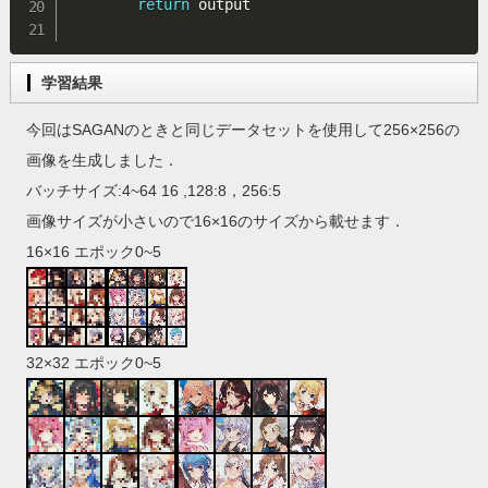
return
 output

学習結果
今回はSAGANのときと同じデータセットを使用して256×256の
画像を生成しました．
バッチサイズ:4~64 16 ,128:8，256:5
画像サイズが小さいので16×16のサイズから載せます．
16×16 エポック0~5
32×32 エポック0~5