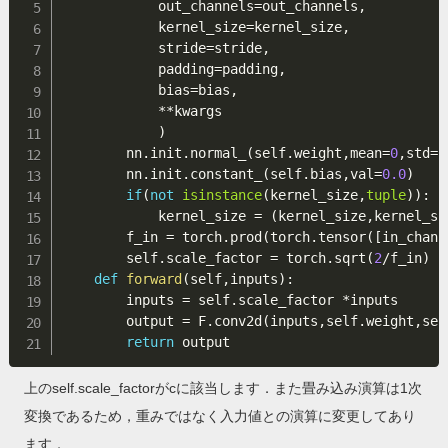
            out_channels
=
out_channels
,
            kernel_size
=
kernel_size
,
            stride
=
stride
,
            padding
=
padding
,
            bias
=
bias
,
**
kwargs

)
        nn
.
init
.
normal_
(
self
.
weight
,
mean
=
0
,
std
=
1
        nn
.
init
.
constant_
(
self
.
bias
,
val
=
0.0
)
if
(
not
isinstance
(
kernel_size
,
tuple
)
)
:
            kernel_size 
=
(
kernel_size
,
kernel_si
        f_in 
=
 torch
.
prod
(
torch
.
tensor
(
[
in_chann
        self
.
scale_factor 
=
 torch
.
sqrt
(
2
/
f_in
)
def
forward
(
self
,
inputs
)
:
        inputs 
=
 self
.
scale_factor 
*
inputs

        output 
=
 F
.
conv2d
(
inputs
,
self
.
weight
,
sel
return
上のself.scale_factorがcに該当します．また畳み込み演算は1次
変換であるため，重みではなく入力値との演算に変更してあり
ます．