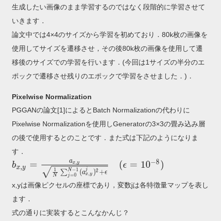
生成したい画像のまま学習するのではなく段階的に学習させて
いきます．
論文中では4×4のサイズから学習を初めており．80k枚の画像を
使用してサイズを遷移させ，その後80k枚の画像を使用して遷
移後のサイズでの学習を行います．(今回は1サイズの半分のエ
ポックで遷移させ残りのエポックで学習をさせました．)．
Pixelwise Normalization
PGGANの論文[1]によるとBatch Normalizationの代わりに
Pixelwise Normalizationを使用しGeneratorの3×3の畳み込み層
の後で使用するとのことです．また式は下記のようになりま
す．
−
8
a
b_{x,y}=\frac{a_{x,y}}
=
(
=
1
0
)
,
x
y
b
ϵ
,
x
y
−
1
1
j
2
(
)
+
N
∑
a
ϵ
{\sqrt{\frac{1}
,
x
y
=
0
j
N
x,yは画像ピクセルの座標であり，変数jは各特徴量マップを表し
{N}\sum_{j=0}^{N-1}
(a_{x,y}^j)^2+\epsilon}}
ます．
(\epsilon=10^{-8})
式の通りに実装するとこんなかんじ？