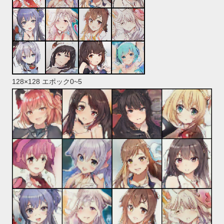
128×128 エポック0~5