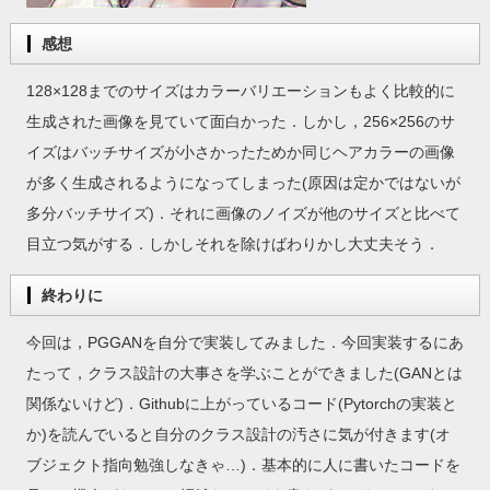
感想
128×128までのサイズはカラーバリエーションもよく比較的に
生成された画像を見ていて面白かった．しかし，256×256のサ
イズはバッチサイズが小さかったためか同じヘアカラーの画像
が多く生成されるようになってしまった(原因は定かではないが
多分バッチサイズ)．それに画像のノイズが他のサイズと比べて
目立つ気がする．しかしそれを除けばわりかし大丈夫そう．
終わりに
今回は，PGGANを自分で実装してみました．今回実装するにあ
たって，クラス設計の大事さを学ぶことができました(GANとは
関係ないけど)．Githubに上がっているコード(Pytorchの実装と
か)を読んでいると自分のクラス設計の汚さに気が付きます(オ
ブジェクト指向勉強しなきゃ…)．基本的に人に書いたコードを