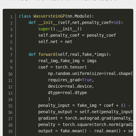
class
WassersteinGP
(
nn
.
Module
)
:
def
__init__
(
self
,
net
,
penalty_coef
=
10
)
:
super
(
)
.
__init__
(
)
        self
.
penalty_coef 
=
 penalty_coef

        self
.
net 
=
 net

def
forward
(
self
,
real
,
fake
,
*
imgs
)
:
        real_img
,
fake_img 
=
 imgs

        coef 
=
 torch
.
tensor
(
            np
.
random
.
uniform
(
size
=
(
real
.
shape
[
0
            requires_grad
=
True
,
            device
=
real
.
device
,
            dtype
=
real
.
dtype

)
        penalty_input 
=
 fake_img 
*
 coef 
+
(
1
-
 c
        penalty_output 
=
 self
.
net
(
penalty_input
)
        gradient 
=
 torch
.
autograd
.
grad
(
penalty_o
        penalty 
=
 torch
.
square
(
torch
.
norm
(
gradie
        output 
=
 fake
.
mean
(
)
-
 real
.
mean
(
)
+
 sel