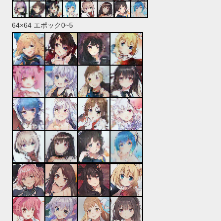
64×64 エポック0~5