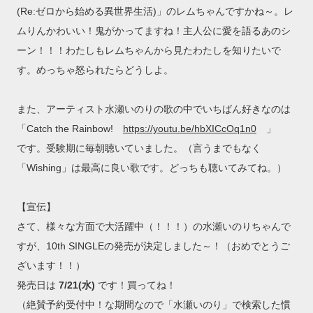
(Re:ゼロから始める異世界生活)」のレムちゃんですかね～。レ
ムりんかわいい！鬼がかってますね！主人公に愛を語るあのシ
ーン！！！わたしもレムちゃんから見たわたしを知りたいで
す。めっちゃ怒られたらどうしよ。
また、アーティスト水瀬いのりの歌の中でいちばん好きなのは
「Catch the Rainbow!
https://youtu.be/hbXICcOq1n0
」
です。受験期に毎朝聴いていました。（言うまでもなく
「Wishing」は最高に良い歌です。どっちも聴いてみてね。）
【宣伝】
さて、様々な方面で大活躍中（！！！）の水瀬いのりちゃんで
すが、10th SINGLEの発売が決定しました～！（おめでとうご
ざいます！！）
発売日は
7/21(水)
です！買ってね！
（絶賛予約受付中！な期間なので「水瀬いのり」で検索した慣