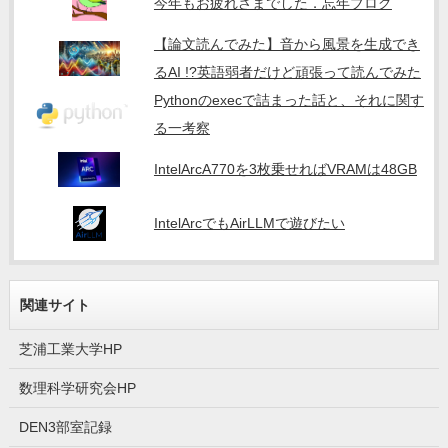
今年もお疲れさまでした．忘年ブログ
【論文読んでみた】音から風景を生成でき
るAI !?英語弱者だけど頑張って読んでみた
Pythonのexecで詰まった話と、それに関す
る一考察
IntelArcA770を3枚乗せればVRAMは48GB
IntelArcでもAirLLMで遊びたい
関連サイト
芝浦工業大学HP
数理科学研究会HP
DEN3部室記録