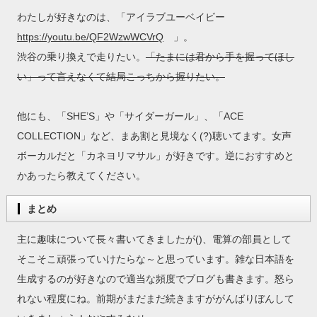
わたしが好きなのは、「アイラブユーベイビー
https://youtu.be/QF2WzwWCVrQ
」。
渋谷の乗り換えで走りたい。
「たまには君から手を握ってほし
い」って言えなくて結局こっちから握りたい。
他にも、「SHE’S」や「サイダーガール」、「ACE
COLLECTION」など、まあ割と見境なく(?)聴いてます。女声
ボーカルだと「カネヨリマサル」が好きです。逆におすすめと
かあったら教えてください。
まとめ
主に趣味について長々書いてきましたが()、電算の部員として
そこそこ頑張っていけたらな～と思っています。雑な日本語を
生成するのが好きなので適当な頻度でブログも書きます。怒ら
れない程度にね。前期がまだまだ続きますががんばりぼんして