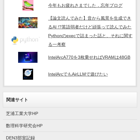
今年もお疲れさまでした．忘年ブログ
【論文読んでみた】音から風景を生成でき
るAI !?英語弱者だけど頑張って読んでみた
Pythonのexecで詰まった話と、それに関す
る一考察
IntelArcA770を3枚乗せればVRAMは48GB
IntelArcでもAirLLMで遊びたい
関連サイト
芝浦工業大学HP
数理科学研究会HP
DEN3部室記録