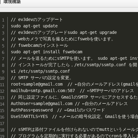
環境構築
// ev3devのアップデート

sudo apt-get update

// ev3devのアップグレードsudo apt-get upgrade

// webカメラで写真を撮るためにfswebを使います。

// fswebcamのインストール

sudo apt-get install fswebcam

// メールを送るためにsSMTPを使います。 sudo apt-get instal
// インストールが完了したら，/etc/ssmtp/ssmtp.conf を開
vi /etc/ssmtp/ssmtp.conf

// SMTP サーバの設定を変更。

root=sample@gmail.com  // ←自分のメールアドレス(gmail
mailhub=smtp.gmail.com:587  // ←SMTPサーバのアドレス

// 同じ設定ファイルに、GmailのSMTP サーバにアクセスする
AuthUser=sample@gmail.com // ←自分のメールアドレス

AuthPass=password　// ←Gmailのパスワード

UseSTARTTLS=YES　// ←メールの暗号化設定、Gmailを使う場合
// sSMTPは添付ファイルを付けられないのでmuttというメールクライア
// プログラムを定期的に実行する必要があるのでcronを導入しま