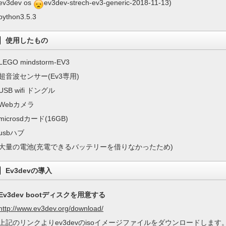
ev3dev os
ev3dev-strech-ev3-generic-2018-11-13)
python3.5.3
使用したもの
LEGO mindstorm-EV3
超音波センサー(Ev3専用)
USB wifi ドングル
Webカメラ
microsdカード(16GB)
usbハブ
大量の電池(充電できるバッテリーを借りなかったため)
Ev3devの導入
Ev3dev bootディスクを用意する
http://www.ev3dev.org/download/
上記のリンクよりev3devのisoイメージファイルをダウンロードします