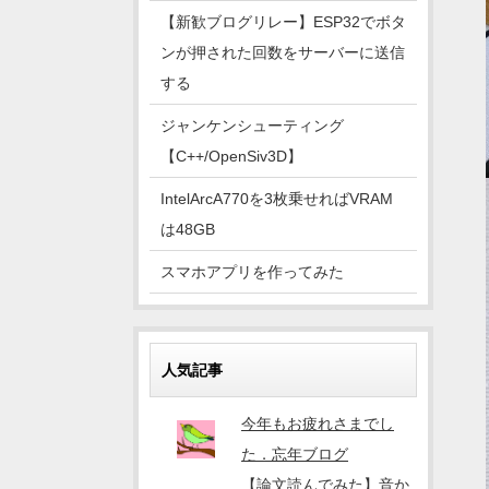
【新歓ブログリレー】ESP32でボタ
ンが押された回数をサーバーに送信
する
ジャンケンシューティング
【C++/OpenSiv3D】
IntelArcA770を3枚乗せればVRAM
は48GB
スマホアプリを作ってみた
人気記事
今年もお疲れさまでし
た．忘年ブログ
【論文読んでみた】音か