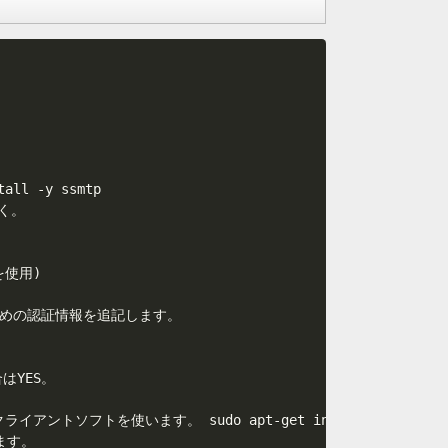
l -y ssmtp

く。

を使用)

ための認証情報を追記します。

はYES。

ントソフトを使います。 sudo apt-get install -y mutt

す。
