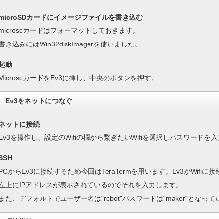
microSDカードにイメージファイルを書き込む
microsdカードはフォーマットしておきます。
書き込みにはWin32diskImagerを使いました。
起動
MicrosdカードをEv3に挿し、中央のボタンを押す。
Ev3をネットにつなぐ
ネットに接続
Ev3を操作し、設定のWifiの欄から繋ぎたいWifiを選択しパスワードを
SSH
PCからEv3に接続するため今回はTeraTermを用います。Ev3がWifi
左上にIPアドレスが表示されているのでそれを入力します。
また、デフォルトでユーザー名は”robot”パスワードは”maker”となっ