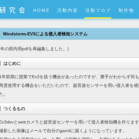
HOME
活動内容
活動ブログ
制作物
Mindstorm-EV3による侵入者検知システム
去年の部内用pdfを再編集しました。)
はじめに
1年前期に授業でEv3を扱う機会があったのですが、勝手がわからず何
再度使用する機会をいただいたので、超音波センサーを用い侵入者を感
た。
つくるもの
Ev3devとwebカメラと超音波センサーを用いて侵入者検知機を作りま
撮影した画像はメールで自分のgamilに届くようになっています。