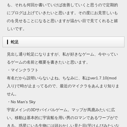
も、それも何回か書いていけば改善していくと思うので定期的
にブログは上げていきたいと思います。その度にお見苦しいも
のを見せることになると思いますが温かい目で見てくれると嬉
しいです。
蛇足
見出し通り蛇足になりますが、私が好きなゲーム、今やってい
るゲームの名前と概要を書きたいと思います。
・マインクラフト
有名だから説明いらないよね。ちなみに、私はver1.7.10(mod
入り)で時が止まってるので、最近のマイクラをあんまり知りま
せん。
・No Man’s Sky
宇宙メインの3Dサバイバルゲーム。マップが馬鹿みたいに広
い。移動は基本的に宇宙船を用い男のロマンであるワープがで
きる。惑星にいる生物には頭おかしい見た目(芋けんぴみたいな