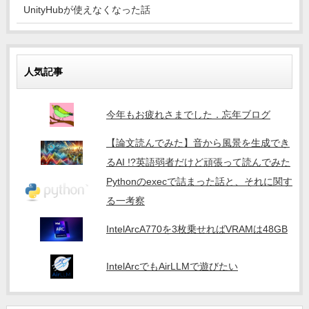
UnityHubが使えなくなった話
人気記事
今年もお疲れさまでした．忘年ブログ
【論文読んでみた】音から風景を生成でき
るAI !?英語弱者だけど頑張って読んでみた
Pythonのexecで詰まった話と、それに関す
る一考察
IntelArcA770を3枚乗せればVRAMは48GB
IntelArcでもAirLLMで遊びたい