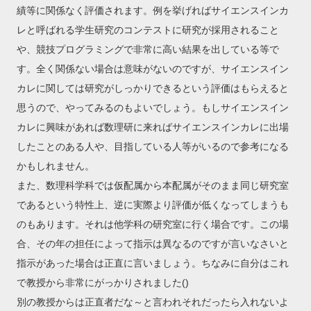
績等に関係なく評価されます。例を挙げればサイエンスインカ
レと呼ばれる学生研究のコンテストに研究が採用されること
や、競技プログラミングで非常に高い結果を出している等で
す。全く関係ない場合は意味がないのですが、サイエンスイン
カレに関しては研究がしっかりできるという評価はもらえると
思うので、やってみるのもよいでしょう。もしサイエンスイン
カレに興味があれば数理研に来ればサイエンスインカレに出場
したことのある人や、目指している人等がいるので参考になる
かもしれません。
また、数理科学科では仮配属から本配属がそのまま同じ研究室
であるという特性上、逆に実際より評価が低くなってしまうも
のもあります。それは他学科の研究室に行く場合です。この場
合、その年の担任によって指示は異なるのですが言いなさいと
指示があった場合は正直に言いましょう。ちなみに自分はこれ
で教授から非常にがっかりされました()
別の教授からは正直者だな～と言われそれだったら入れないよ