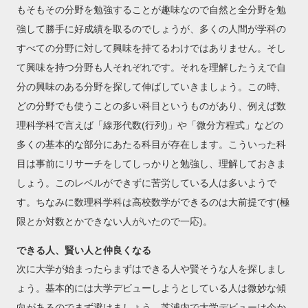
もそもその分野を勉強することが趣味なので自然と全分野を勉
強して勝手に好成績を取るのでしょうが、多くの人間が学科の
すべての分野に対して興味を持てるわけではありません。そし
て興味を持つ分野も人それぞれです。それを理解したうえで自
分の興味のある分野を探して伸ばしていきましょう。この時、
どの分野でも使うことの多い科目というものがあり、例えば数
理科学科で言えば「線形代数(行列)」や「微分方程式」などの
多くの基本的な部分にあたる科目が存在します。こういった科
目は事前にリサーチをしてしっかりと勉強し、理解しておきま
しょう。このレベルができずに苦労している人は多いようで
す。ちなみに数理科学科は高校数学ができるのは大前提です(極
限とか対数とかできない人がいたので一応)。
できる人、賢い人と仲良くなる
次に大学が始まったらまずはできる人や賢そうな人を探しまし
ょう。基本的には大学デビューしようとしている人は微妙な傾
向があるのでまず避けましょう。芝浦内で大学デビューは今か