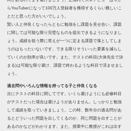
らYouTuberになって100万人登録者を獲得するくらい難しいこ
とだと思った方がいいでしょう。
賢い人と仲良くなったらともに勉強をし課題を見せ合い、課題
に関しては可能な限り完璧なものを提出できるようになりまし
ょう。成績を狙う際に答えが一つに定まる課題で落としてしま
うのはもったいないです。できる限りそういった要素を減らし
ていくのが効率が良いです。また、テストの科目(大体先生で決
まる)は可能な限り避け、課題で終わるような科目で済ませまし
ょう。
過去問やいろんな情報を持ってる子と仲良くなる
次にテストの科目に関してです。いくら避けようにも必修科目
がテストだった場合は避けようがありません。しっかりと勉強
して成績を取っていきましょう。この時、数年分の過去問があ
るとどういった問題を出してくるのか、同じ問題を出すことが
あるのかなどがわかります。また、授業中に教授がこれは出す