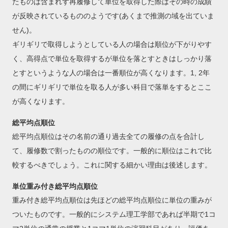
たものは含まれず再履修して単位を取得した際はその時の成績
が反映されているもののようです(あくまで推測の域を出ていま
せん)。
ギリギリで取得しようとしている人の場合は順位が下がりやす
く、高得点で単位を取得するが単位を落とすときはしっかり落
とすというような人の場合は一番順位が高くなります。1, 2年
の間にギリギリで単位を取る人が多い科目で落単をするとここ
が高くなります。
総平均点順位
総平均点順位はその名前の通り過去全ての履修の点を合計し
て、履修数で割ったものの順位です。一般的に順位はこれで比
較するべきでしょう。これに関する細かい理由は後述します。
単位重み付き総平均点順位
重み付き総平均点順位は先ほどの総平均点順位に単位の重みが
ついたものです。一般的にシステム理工学部であれば半期で1コ