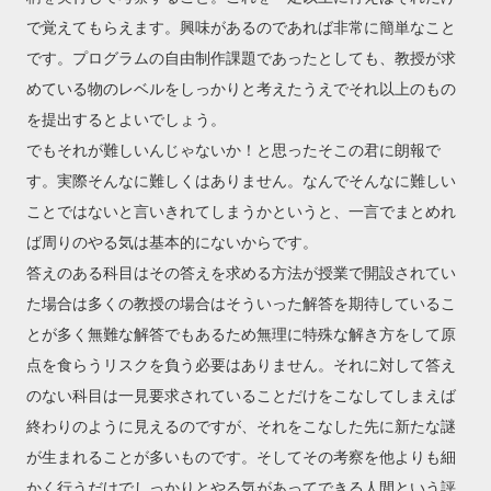
で覚えてもらえます。興味があるのであれば非常に簡単なこと
です。プログラムの自由制作課題であったとしても、教授が求
めている物のレベルをしっかりと考えたうえでそれ以上のもの
を提出するとよいでしょう。
でもそれが難しいんじゃないか！と思ったそこの君に朗報で
す。実際そんなに難しくはありません。なんでそんなに難しい
ことではないと言いきれてしまうかというと、一言でまとめれ
ば周りのやる気は基本的にないからです。
答えのある科目はその答えを求める方法が授業で開設されてい
た場合は多くの教授の場合はそういった解答を期待しているこ
とが多く無難な解答でもあるため無理に特殊な解き方をして原
点を食らうリスクを負う必要はありません。それに対して答え
のない科目は一見要求されていることだけをこなしてしまえば
終わりのように見えるのですが、それをこなした先に新たな謎
が生まれることが多いものです。そしてその考察を他よりも細
かく行うだけでしっかりとやる気があってできる人間という評