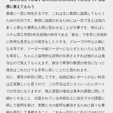
授に覚えてもらう
最後に一芸に特化するです。これは主に教授に認識してもらう
ための方法です。教授に認識されるためには一言で言えば他の
多くと異なり優秀な人間と思わせることが大事です。例えばシ
ステム理工学部1年生前期の科目である「創る」で非常に活発的
に有用な意見などの発言をしたりする、グループの中心人物に
なる等です。リーダーや副リーダーにならずともいろんな意見
を発言し、ちゃんと論理的な説明が出来さえすれば他の人は適
当なので覚えてもらえます。創るで希望の教授が担当になった
場合はこれだけでも非常に良いことだと思われます。
次に、通常の科目に関してです。自由記述レポートがない科目
は正直難しいと思うので、この手法は主にそういったレポート
での方法になりますが、個人課題の場合は基本の課題に関して
細かくやること、出題されている内容以上に自分でその課題に
関して疑問を挙げ、実際にその疑問を解決するために様々な事
柄を実行して考察すること。これを一定以上に行えばそれだけ