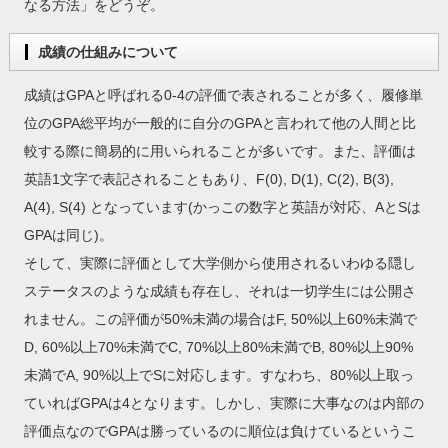
なる方法」をどうぞ。
成績の仕組みについて
成績はGPAと呼ばれる0-4の評価で表されることが多く、履修単
位のGPA総平均が一般的に自分のGPAと言われて他の人間と比
較する際に簡易的に用いられることが多いです。また、評価は
英語1文字で表記されることもあり、F(0), D(1), C(2), B(3),
A(4), S(4) となっています(かっこの数字と英語が対応、AとSは
GPAは同じ)。
そして、実際に評価として大学側から使用されるいわゆる隠し
ステータスのような成績も存在し、それは一切学生には公開さ
れません。この評価が50%未満の場合はF, 50%以上60%未満で
D, 60%以上70%未満でC, 70%以上80%未満でB, 80%以上90%
未満でA, 90%以上でSに対応します。すなわち、80%以上取っ
ていればGPAは4となります。しかし、実際に大事なのは内部の
評価点なのでGPAは勝っているのに順位は負けているというこ