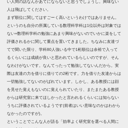
い人間の話なんかあてにならないと思うでしょうし。興味ない
人は飛ばしてください。
まず順位に関してはすごーく高いというわけではありません。
というのも自分の所属している数理科学科は1位以外は対象では
ない+数理科学科の勉強にあまり興味がないのでいかに楽をして
評価されるかに関して重点を置いてきました。ちなみに友達づ
てで聞いた限り、学科80人強いる中で1桁順位は余裕で入って
るくらいには成績が良いと思われているらしいのですが、そん
なわけがないです。なんてったって勉強してないんだから。実
際は友達の力を借りに借りての2桁です。力を借りた友達からは
一切勉強してないのがばれています。しかし、ある教授には顔
を見せた覚えもないのに覚えられていたり、またまたある教授
からは研究室に来てほしかったと言われるくらいには知らない
うちに評価されているようです(前者はいい意味なのかはわから
なかったのですが)。
ということでこんな人が語る「効率よく研究室を選べる人間に