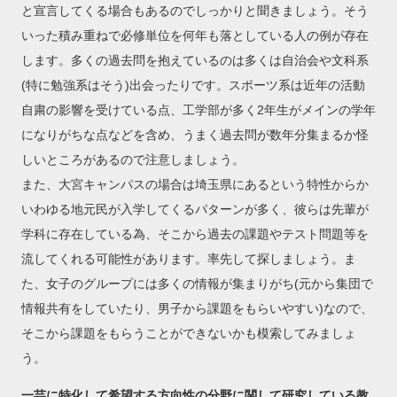
と宣言してくる場合もあるのでしっかりと聞きましょう。そう
いった積み重ねで必修単位を何年も落としている人の例が存在
します。多くの過去問を抱えているのは多くは自治会や文科系
(特に勉強系はそう)出会ったりです。スポーツ系は近年の活動
自粛の影響を受けている点、工学部が多く2年生がメインの学年
になりがちな点などを含め、うまく過去問が数年分集まるか怪
しいところがあるので注意しましょう。
また、大宮キャンパスの場合は埼玉県にあるという特性からか
いわゆる地元民が入学してくるパターンが多く、彼らは先輩が
学科に存在している為、そこから過去の課題やテスト問題等を
流してくれる可能性があります。率先して探しましょう。ま
た、女子のグループには多くの情報が集まりがち(元から集団で
情報共有をしていたり、男子から課題をもらいやすい)なので、
そこから課題をもらうことができないかも模索してみましょ
う。
一芸に特化して希望する方向性の分野に関して研究している教