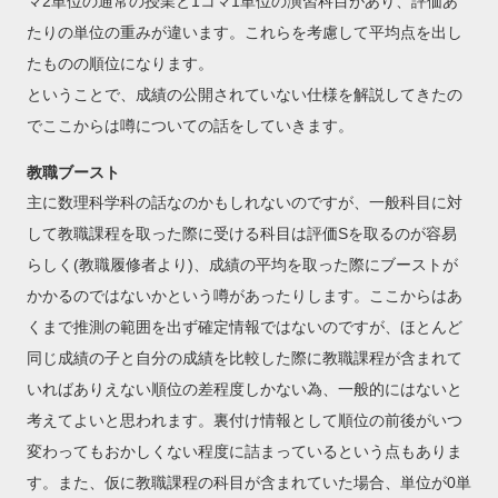
マ2単位の通常の授業と1コマ1単位の演習科目があり、評価あ
たりの単位の重みが違います。これらを考慮して平均点を出し
たものの順位になります。
ということで、成績の公開されていない仕様を解説してきたの
でここからは噂についての話をしていきます。
教職ブースト
主に数理科学科の話なのかもしれないのですが、一般科目に対
して教職課程を取った際に受ける科目は評価Sを取るのが容易
らしく(教職履修者より)、成績の平均を取った際にブーストが
かかるのではないかという噂があったりします。ここからはあ
くまで推測の範囲を出ず確定情報ではないのですが、ほとんど
同じ成績の子と自分の成績を比較した際に教職課程が含まれて
いればありえない順位の差程度しかない為、一般的にはないと
考えてよいと思われます。裏付け情報として順位の前後がいつ
変わってもおかしくない程度に詰まっているという点もありま
す。また、仮に教職課程の科目が含まれていた場合、単位が0単