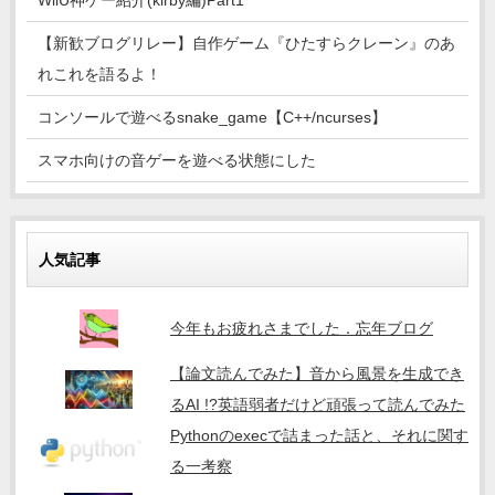
WiiU神ゲー紹介(kirby編)Part1
【新歓ブログリレー】自作ゲーム『ひたすらクレーン』のあ
れこれを語るよ！
コンソールで遊べるsnake_game【C++/ncurses】
スマホ向けの音ゲーを遊べる状態にした
人気記事
今年もお疲れさまでした．忘年ブログ
【論文読んでみた】音から風景を生成でき
るAI !?英語弱者だけど頑張って読んでみた
Pythonのexecで詰まった話と、それに関す
る一考察