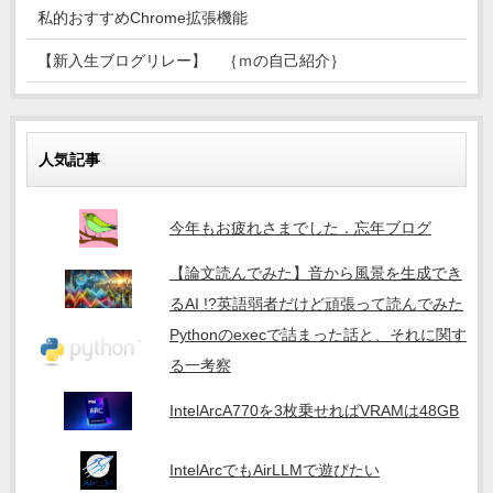
私的おすすめChrome拡張機能
【新入生ブログリレー】 ｛ｍの自己紹介｝
人気記事
今年もお疲れさまでした．忘年ブログ
【論文読んでみた】音から風景を生成でき
るAI !?英語弱者だけど頑張って読んでみた
Pythonのexecで詰まった話と、それに関す
る一考察
IntelArcA770を3枚乗せればVRAMは48GB
IntelArcでもAirLLMで遊びたい