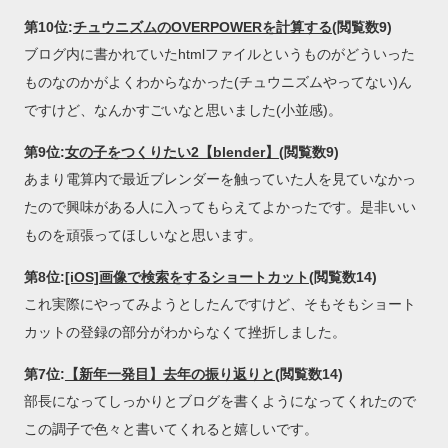
第10位:
チュウニズムのOVERPOWERを計算する
(閲覧数9)
ブログ内に書かれていたhtmlファイルというものがどういった
ものなのかがよくわからなかった(チュウニズムやってない)ん
ですけど、なんかすごいなと思いました(小並感)。
第9位:
女の子をつくりたい2【blender】
(閲覧数9)
あまり電算内で最近ブレンダーを触っていた人を見ていなかっ
たので興味がある人に入ってもらえてよかったです。是非いい
ものを頑張ってほしいなと思います。
第8位:
[iOS]画像で検索をするショートカット
(閲覧数14)
これ実際にやってみようとしたんですけど、そもそもショート
カットの登録の部分がわからなくて挫折しました。
第7位:
【新年一発目】去年の振り返りと
(閲覧数14)
部長になってしっかりとブログを書くようになってくれたので
この調子で色々と書いてくれると嬉しいです。