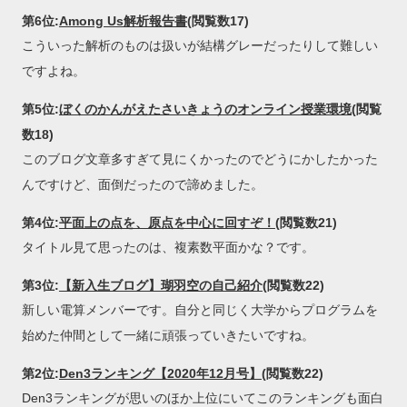
第6位:
Among Us解析報告書
(閲覧数17)
こういった解析のものは扱いが結構グレーだったりして難しい
ですよね。
第5位:
ぼくのかんがえたさいきょうのオンライン授業環境
(閲覧
数18)
このブログ文章多すぎて見にくかったのでどうにかしたかった
んですけど、面倒だったので諦めました。
第4位:
平面上の点を、原点を中心に回すぞ！
(閲覧数21)
タイトル見て思ったのは、複素数平面かな？です。
第3位:
【新入生ブログ】瑚羽空の自己紹介
(閲覧数22)
新しい電算メンバーです。自分と同じく大学からプログラムを
始めた仲間として一緒に頑張っていきたいですね。
第2位:
Den3ランキング【2020年12月号】
(閲覧数22)
Den3ランキングが思いのほか上位にいてこのランキングも面白