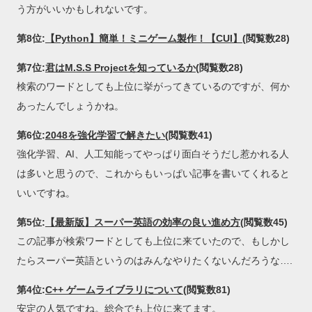
う方がいいかもしれないです。
第8位:
【Python】簡単！ミニゲーム製作！【CUI】
(閲覧数28)
第7位:
君はM.S.S Projectを知っているか
(閲覧数28)
検索のワードとしても上位に挙がってきているのですが、何か
あったんでしょうかね。
第6位:
2048を強化学習で解きたい
(閲覧数41)
強化学習、AI、人工知能ってやっぱり面白そうだし惹かれる人
は多いと思うので、これからもいっぱい記事を書いてくれると
いいですね。
第5位:
【最新版】スーパー英語の効率の良い進め方
(閲覧数45)
この記事が検索ワードとしても上位に来ていたので、もしかし
たらスーパー英語というのはみんなやりたくないんだろうな….
第4位:
C++ ゲームライブラリについて
(閲覧数81)
安定の人気ですね。総合でも上位に来てます。