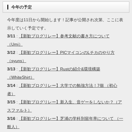
今年の予定
今年度は11日から開始します！記事が公開され次第、ここに表
示していく予定です。
3/11
:
【新歓ブログリレー】参考文献の書き方について
（Umi）
3/12
:
【新歓ブログリレー】PICマイコンのLチカのやり方
（syuns）
3/13
:
【新歓ブログリレー】Rustの紹介&環境構築
（WhiteShirt）
3/14
:
【新歓ブログリレー】大学での勉強方法！7個 （初心
者）
3/15
:
【新歓ブログリレー】新入生、音ゲーをしないか？（ア
スファルト）
3/16
:
【新歓ブログリレー】芝浦の学科別留年率について （一
般人）