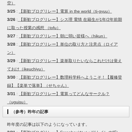
空）
3/25
:
【新歓ブログリレー】電算 in the world（ti-gyuu）
3/26
:
【新歓ブログリレー】シス理 電情 在籍生が1年/2年前期
に取った授業の感想 （tofu）
3/27
:
【新歓ブログリレー】朝に弱い皆様へ（hikun）
3/28
:
【新歓ブログリレー】単位の取り方と注意点（ロイア
ン）
3/29
:
【新歓ブログリレー】楽単取りたいならこれだけは覚え
ておけ（ikeuchiyu）
3/30
:
【新歓ブログリレー】数理科学科へようこそ！【履修登
録】【楽単で落単】（せちゃん）
3/31
:
【新歓ブログリレー】電算ってどんなサークル？
（uguisu）
（参考）昨年の記事
昨年度の記事は以下のようになっています。