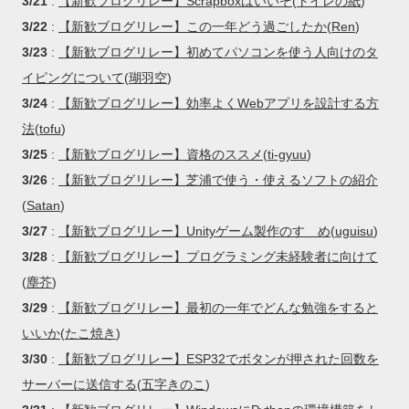
3/21
:
【新歓ブログリレー】Scrapboxはいいぞ
(
トイレの紙
)
3/22
:
【新歓ブログリレー】この一年どう過ごしたか
(
Ren
)
3/23
:
【新歓ブログリレー】初めてパソコンを使う人向けのタ
イピングについて
(
瑚羽空
)
3/24
:
【新歓ブログリレー】効率よくWebアプリを設計する方
法
(
tofu
)
3/25
:
【新歓ブログリレー】資格のススメ
(
ti-gyuu
)
3/26
:
【新歓ブログリレー】芝浦で使う・使えるソフトの紹介
(
Satan
)
3/27
:
【新歓ブログリレー】Unityゲーム製作のすゝめ
(
uguisu
)
3/28
:
【新歓ブログリレー】プログラミング未経験者に向けて
(
塵芥
)
3/29
:
【新歓ブログリレー】最初の一年でどんな勉強をすると
いいか
(
たこ焼き
)
3/30
:
【新歓ブログリレー】ESP32でボタンが押された回数を
サーバーに送信する
(
五字きのこ
)