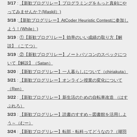
3/17
:
【新歓ブログリレー】プログラミングをもっと真剣にや
ってみませんか？(Maskil）)
3/18
:
【新歓ブログリレー】AtCoder Heuristic Contestに参加し
よう！(While）)
3/19
:
①【新歓ブログリレー】効率のいい成績の取り方【解
説】（こてつ）
3/19
:
②【新歓ブログリレー】ノートパソコンのスペックにつ
いて【解説】（Satan）
3/20
:
【新歓ブログリレー】一人暮らしについて（chiriakuta）
3/21
:
【新歓ブログリレー】オンライン授業の変化について
（Ren）
3/22
:
【新歓ブログリレー】新生活のための自転車改造 （はす
ぶれろ）
3/23
:
【新歓ブログリレー】読書のすすめ～図書館を活用しよ
う～（むー）
3/24
:
【新歓ブログリレー】転部・転科ってどうなの？（瑚羽